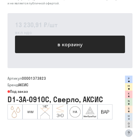
и не является публичной офертой.
13 230,91 ₽
/
шт
вкл ндс
в корзину
Артикул
00001373823
Бренд
АКСИС
Под заказ
D1-3A-0910C, Сверло, АКСИС
?