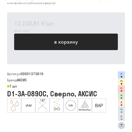
и не является публичной офертой.
13 230,91 ₽
/
шт
вкл ндс
в корзину
Артикул
00001373819
Бренд
АКСИС
7 шт
D1-3A-0890C, Сверло, АКСИС
?