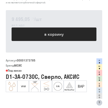
и не является публичной офертой.
9 495,05 ₽
/
шт
вкл ндс
в корзину
Артикул
00001373785
Бренд
АКСИС
Под заказ
D1-3A-0730C, Сверло, АКСИС
?