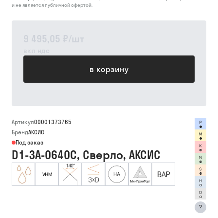
и не является публичной офертой.
9 495,05 ₽
/
шт
вкл ндс
в корзину
Артикул
00001373765
Бренд
АКСИС
Под заказ
D1-3A-0640C, Сверло, АКСИС
?