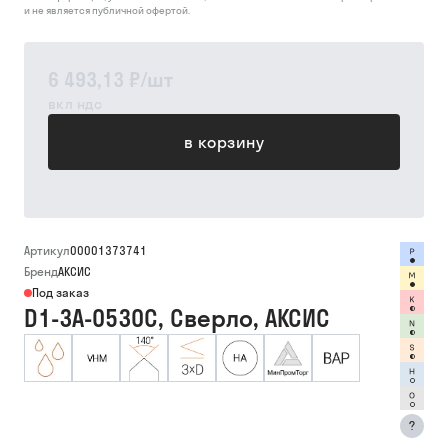
и не является публичной офертой.
6 493,13 ₽
/
шт
вкл ндс
в корзину
Артикул
00001373741
Бренд
АКСИС
Под заказ
D1-3A-0530C, Сверло, АКСИС
?