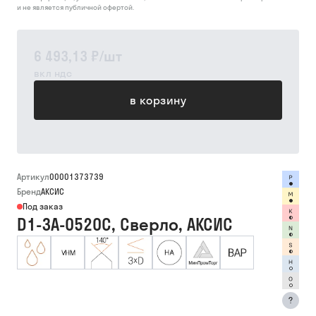
и не является публичной офертой.
6 493,13 ₽
/
шт
вкл ндс
в корзину
Артикул
00001373739
Бренд
АКСИС
Под заказ
D1-3A-0520C, Сверло, АКСИС
?