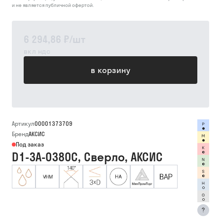
и не является публичной офертой.
6 294,86 ₽
/
шт
вкл ндс
в корзину
Артикул
00001373709
Бренд
АКСИС
Под заказ
D1-3A-0380C, Сверло, АКСИС
?