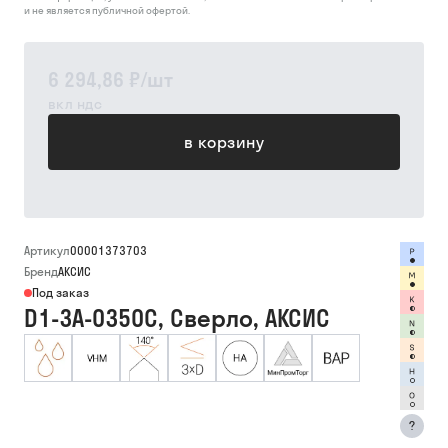
и не является публичной офертой.
6 294,86 ₽
/
шт
вкл ндс
в корзину
Артикул
00001373703
Бренд
АКСИС
Под заказ
D1-3A-0350C, Сверло, АКСИС
?