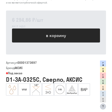
и не является публичной офертой.
6 294,86 ₽
/
шт
вкл ндс
в корзину
Артикул
00001373697
Бренд
АКСИС
Под заказ
D1-3A-0325C, Сверло, АКСИС
?