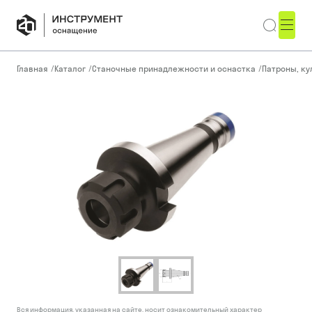
Главная
/
Каталог
/
Станочные принадлежности и оснастка
/
Патроны, ку
Вся информация, указанная на сайте, носит ознакомительный характер