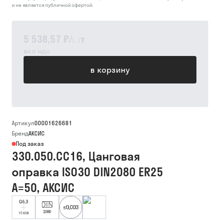
и не является публичной офертой.
5 538,57 ₽
/
шт
вкл ндс
в корзину
Артикул
00001626681
Бренд
АКСИС
Под заказ
330.050.CC16, Цанговая
оправка ISO30 DIN2080 ER25
A=50, АКСИС