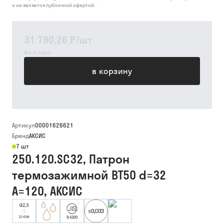
и не является публичной офертой.
31 790,26 ₽
/
шт
вкл ндс
в корзину
Артикул
00001626621
Бренд
АКСИС
7 шт
250.120.SC32, Патрон
термозажимной BT50 d=32
A=120, АКСИС