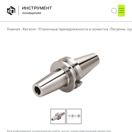
Главная
/
Каталог
/
Станочные принадлежности и оснастка
/
Патроны, ку
Вся информация, указанная на сайте, носит ознакомительный характер