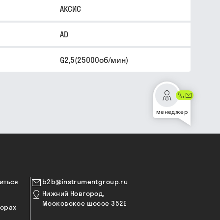
АКСИС
AD
G2,5(25000об/мин)
менеджер
иться
b2b@instrumentgroup.ru
Нижний Новгород,
Московское шоссе 352Е
торах