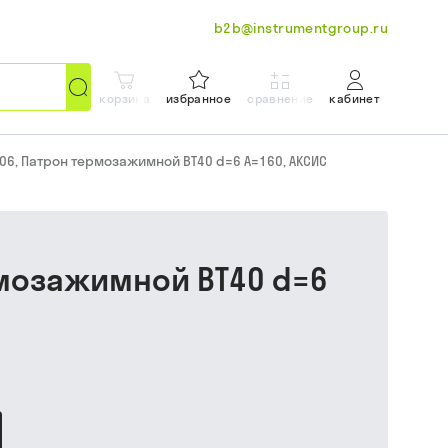
b2b@instrumentgroup.ru
корзина
избранное
сравнение
кабинет
C06, Патрон термозажимной BT40 d=6 A=160, АКСИС
рмозажимной BT40 d=6