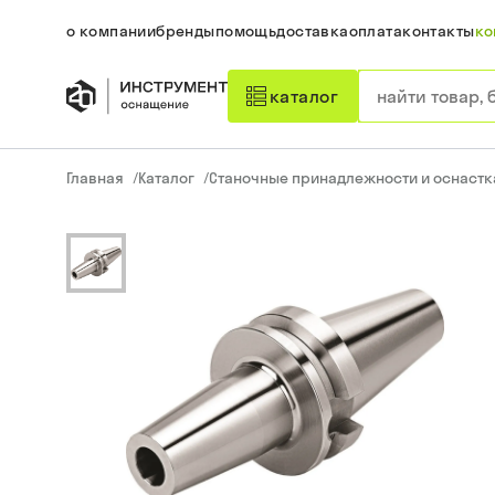
о компании
бренды
помощь
доставка
оплата
контакты
ко
каталог
Главная
/
Каталог
/
Станочные принадлежности и оснастк