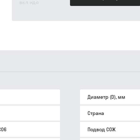
вкл ндс
Диаметр (D), мм
Страна
C06
Подвод СОЖ