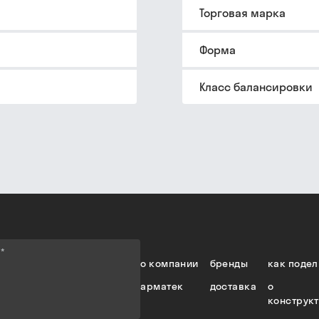
Торговая марка
Форма
Класс балансировки
е
*
о компании
бренды
как подел
арматек
доставка
о
конструк