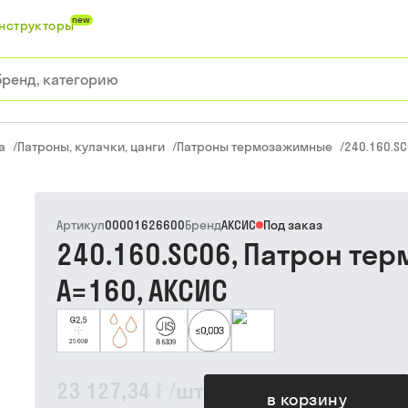
new
нструкторы
а
/
Патроны, кулачки, цанги
/
Патроны термозажимные
/
240.160.S
Артикул
00001626600
Бренд
АКСИС
Под заказ
240.160.SC06, Патрон те
A=160, АКСИС
23 127,34 ₽
/
шт
в корзину