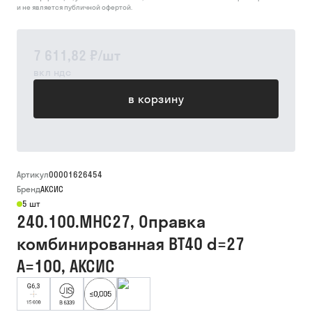
и не является публичной офертой.
7 611,82 ₽
/
шт
вкл ндс
в корзину
Артикул
00001626454
Бренд
АКСИС
5 шт
240.100.MHC27, Оправка
комбинированная BT40 d=27
A=100, АКСИС