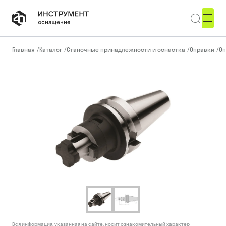
Главная
/
Каталог
/
Станочные принадлежности и оснастка
/
Оправки
/
Оп
Вся информация, указанная на сайте, носит ознакомительный характер