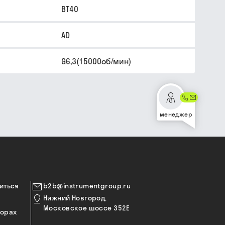
BT40
AD
G6,3(15000об/мин)
менеджер
иться
b2b@instrumentgroup.ru
Нижний Новгород,
Московское шоссе 352Е
торах