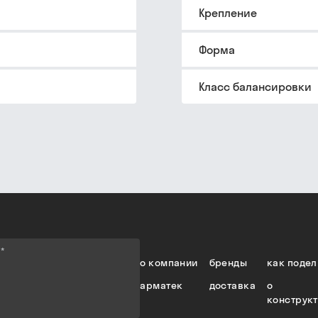
Крепление
Форма
Класс балансировки
е
*
о компании
бренды
как подел
арматек
доставка
о
конструк