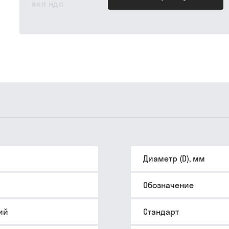
вкл ндс
Диаметр (D), мм
Обозначение
ий
Стандарт