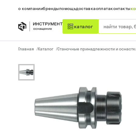
о компании
бренды
помощь
доставка
оплата
контакты
ко
каталог
Главная
/
Каталог
/
Станочные принадлежности и оснастк