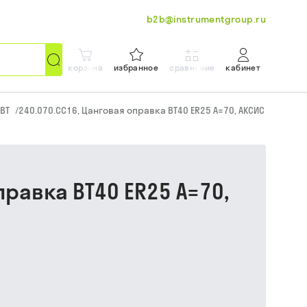
b2b@instrumentgroup.ru
корзина
избранное
сравнение
кабинет
BT
/
240.070.CC16, Цанговая оправка BT40 ER25 A=70, АКСИС
правка BT40 ER25 A=70,