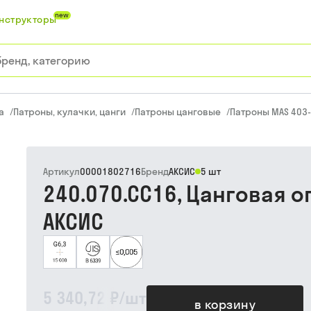
new
нструкторы
а
/
Патроны, кулачки, цанги
/
Патроны цанговые
/
Патроны MAS 403-
Артикул
00001802716
Бренд
АКСИС
5 шт
240.070.CC16, Цанговая о
АКСИС
5 340,72 ₽
/
шт
в корзину