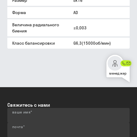
Размер
ER16
Форма
AD
Величина радиального
≤0,003
биения
Класс балансировки
G6,3(15000об/мин)
менеджер
Свяжитесь с нами
ваше имя
*
почта
*