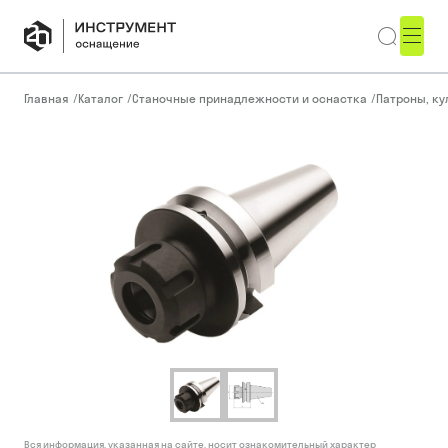
Главная
/
Каталог
/
Станочные принадлежности и оснастка
/
Патроны, ку
Вся информация, указанная на сайте, носит ознакомительный характер