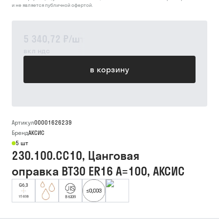
и не является публичной офертой.
5 340,72 ₽
/
шт
вкл ндс
в корзину
Артикул
00001626239
Бренд
АКСИС
5 шт
230.100.CC10, Цанговая
оправка BT30 ER16 A=100, АКСИС