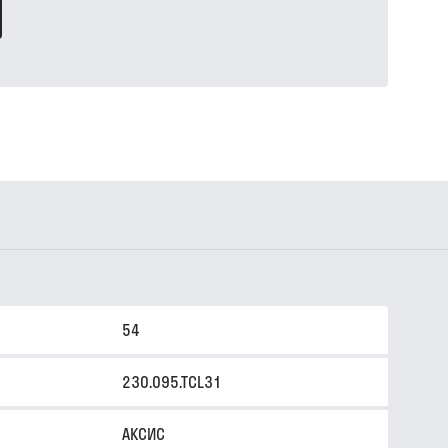
54
230.095.TCL31
АКСИС