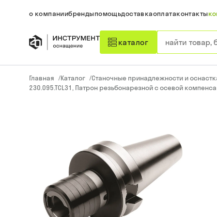
о компании
бренды
помощь
доставка
оплата
контакты
ко
каталог
Главная
/
Каталог
/
Станочные принадлежности и оснастк
230.095.TCL31, Патрон резьбонарезной с осевой компенса