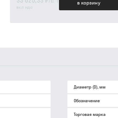
33 020,33 ₽
/
шт
в корзину
вкл ндс
Диаметр (D), мм
Обозначение
Торговая марка