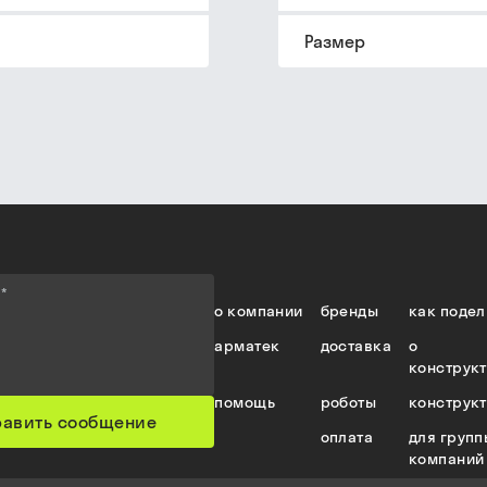
Размер
е
*
о компании
бренды
как подел
арматек
доставка
о
конструк
помощь
роботы
конструк
равить сообщение
оплата
для групп
компаний