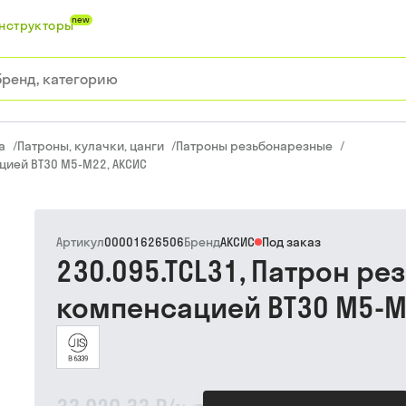
new
нструкторы
а
/
Патроны, кулачки, цанги
/
Патроны резьбонарезные
/
цией BT30 M5-M22, АКСИС
Артикул
00001626506
Бренд
АКСИС
Под заказ
230.095.TCL31, Патрон р
компенсацией BT30 M5-M