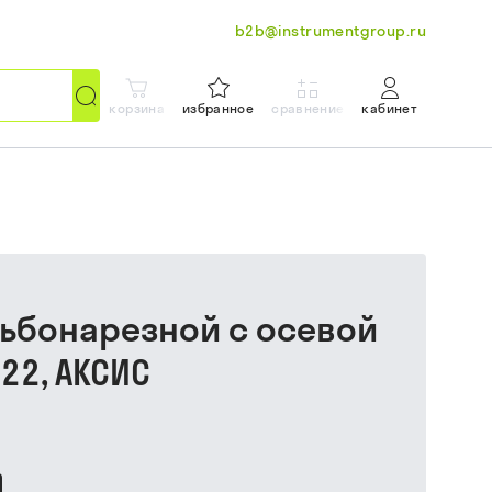
b2b@instrumentgroup.ru
корзина
избранное
сравнение
кабинет
езьбонарезной с осевой
22, АКСИС