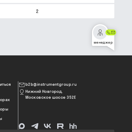
2
менеджер
иться
b2b@instrumentgroup.ru
Нижний Новгород,
Московское шоссе 352Е
торах
торы
ы