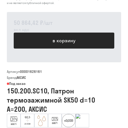
и не является публичной офертой.
50 864,42 ₽
/
шт
вкл ндс
в корзину
Артикул
00001626161
Бренд
АКСИС
Под заказ
150.200.SC10, Патрон
термозажимной SK50 d=10
A=200, АКСИС