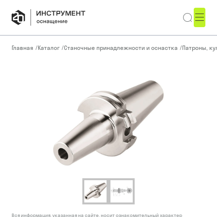
Главная
/
Каталог
/
Станочные принадлежности и оснастка
/
Патроны, ку
Вся информация, указанная на сайте, носит ознакомительный характер