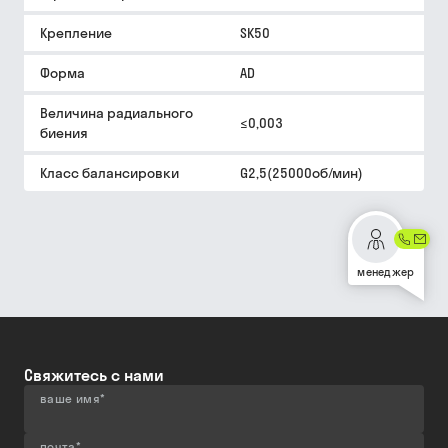
Крепление
SK50
Форма
AD
Величина радиального
≤0,003
биения
Класс балансировки
G2,5(25000об/мин)
менеджер
Свяжитесь с нами
ваше имя
*
почта
*