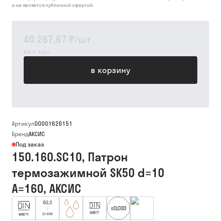
и не является публичной офертой.
40 267,67 ₽
/
шт
вкл ндс
в корзину
Артикул
00001626151
Бренд
АКСИС
Под заказ
150.160.SC10, Патрон
термозажимной SK50 d=10
A=160, АКСИС