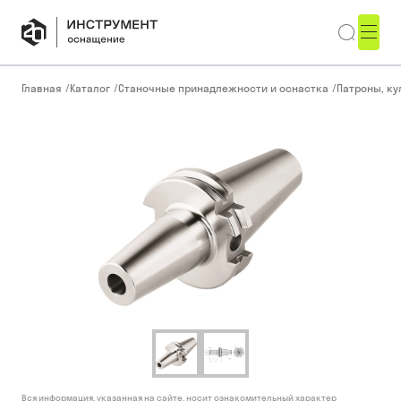
Главная
/
Каталог
/
Станочные принадлежности и оснастка
/
Патроны, ку
Вся информация, указанная на сайте, носит ознакомительный характер