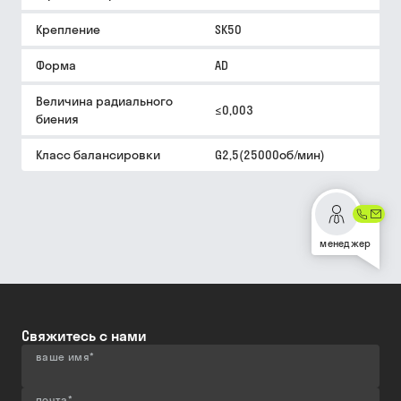
Крепление
SK50
Форма
AD
Величина радиального
≤0,003
биения
Класс балансировки
G2,5(25000об/мин)
менеджер
Свяжитесь с нами
ваше имя
*
почта
*