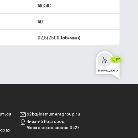
АКСИС
AD
G2,5(25000об/мин)
менеджер
иться
b2b@instrumentgroup.ru
Нижний Новгород,
Московское шоссе 352Е
торах