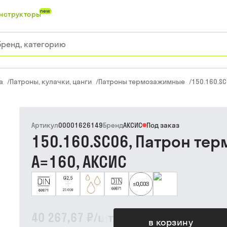
new
нструкторы
а
/
Патроны, кулачки, цанги
/
Патроны термозажимные
/
150.160.S
Артикул
00001626149
Бренд
АКСИС
Под заказ
150.160.SC06, Патрон те
A=160, АКСИС
40 267,67 ₽
/
шт
в корзину