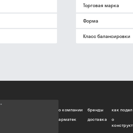
Торговая марка
Форма
Класс балансировки
е
*
о компании
бренды
как подел
арматек
доставка
о
конструк