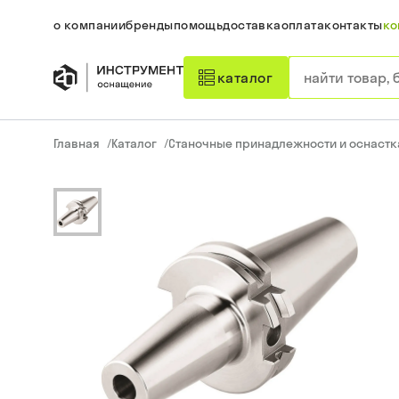
о компании
бренды
помощь
доставка
оплата
контакты
ко
каталог
Главная
/
Каталог
/
Станочные принадлежности и оснастк