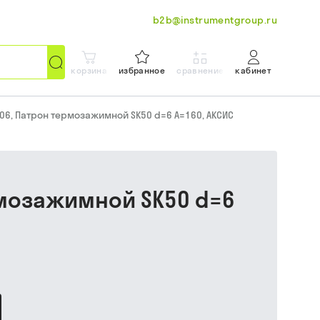
b2b@instrumentgroup.ru
корзина
избранное
сравнение
кабинет
C06, Патрон термозажимной SK50 d=6 A=160, АКСИС
рмозажимной SK50 d=6