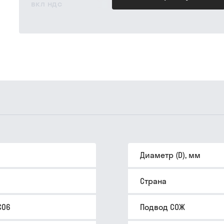
вкл ндс
Диаметр (D), мм
Страна
C06
Подвод СОЖ