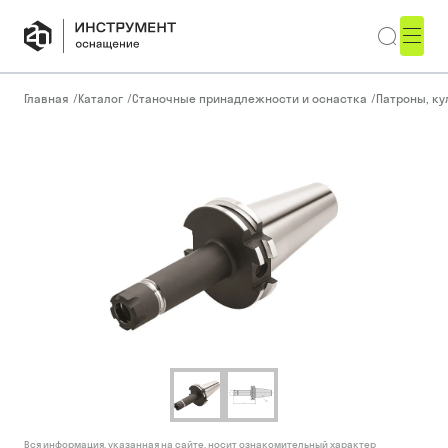
Главная
/
Каталог
/
Станочные принадлежности и оснастка
/
Патроны, ку
Вся информация, указанная на сайте, носит ознакомительный характер