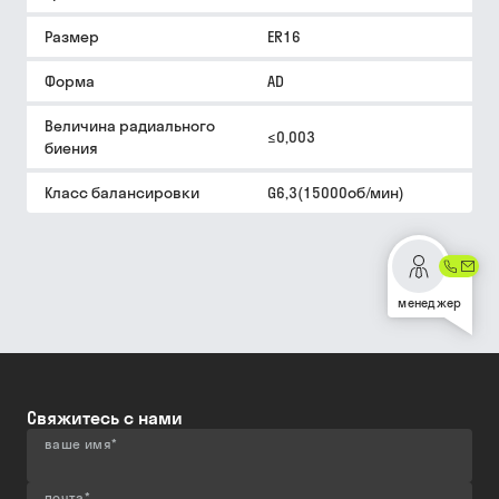
Размер
ER16
Форма
AD
Величина радиального
≤0,003
биения
Класс балансировки
G6,3(15000об/мин)
менеджер
Свяжитесь с нами
ваше имя
*
почта
*