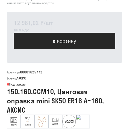
и не является публичной офертой.
12 981,02 ₽
/
шт
вкл ндс
в корзину
Артикул
00001625772
Бренд
АКСИС
Под заказ
150.160.CCM10, Цанговая
оправка mini SK50 ER16 A=160,
АКСИС