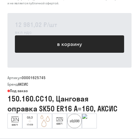
и не является публичной офертой.
12 981,02 ₽
/
шт
вкл ндс
в корзину
Артикул
00001625745
Бренд
АКСИС
Под заказ
150.160.CC10, Цанговая
оправка SK50 ER16 A=160, АКСИС