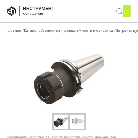
Главная
/
Каталог
/
Станочные принадлежности и оснастка
/
Патроны, ку
Вся информация, указанная на сайте, носит ознакомительный характер