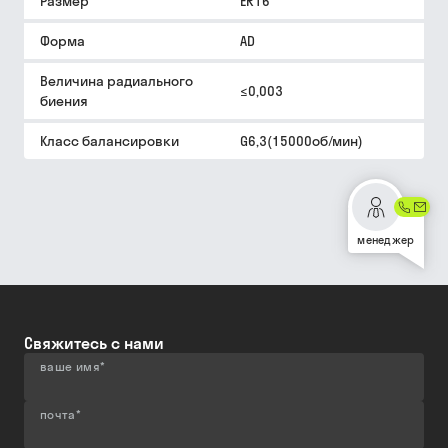
Размер
ER16
Форма
AD
Величина радиального
≤0,003
биения
Класс балансировки
G6,3(15000об/мин)
менеджер
Свяжитесь с нами
ваше имя
*
почта
*