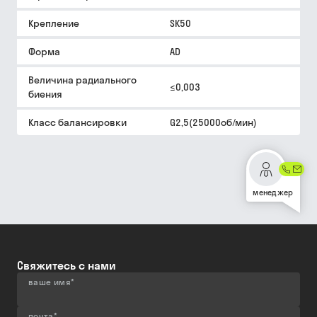
Крепление
SK50
Форма
AD
Величина радиального
≤0,003
биения
Класс балансировки
G2,5(25000об/мин)
менеджер
Свяжитесь с нами
ваше имя
*
почта
*