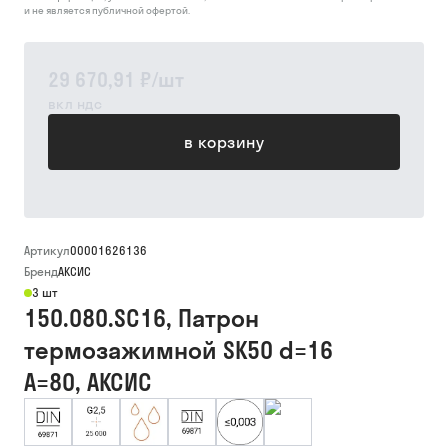
и не является публичной офертой.
29 670,91 ₽
/
шт
вкл ндс
в корзину
Артикул
00001626136
Бренд
АКСИС
3 шт
150.080.SC16, Патрон
термозажимной SK50 d=16
A=80, АКСИС