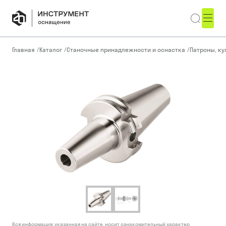
Главная
/
Каталог
/
Станочные принадлежности и оснастка
/
Патроны, ку
Вся информация, указанная на сайте, носит ознакомительный характер