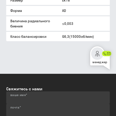
Размер
ER16
Форма
AD
Величина радиального
≤0,003
биения
Класс балансировки
G6,3(15000об/мин)
менеджер
Свяжитесь с нами
ваше имя
*
почта
*