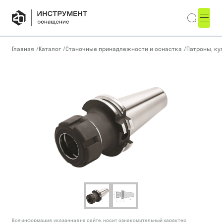
Главная
/
Каталог
/
Станочные принадлежности и оснастка
/
Патроны, ку
Вся информация, указанная на сайте, носит ознакомительный характер