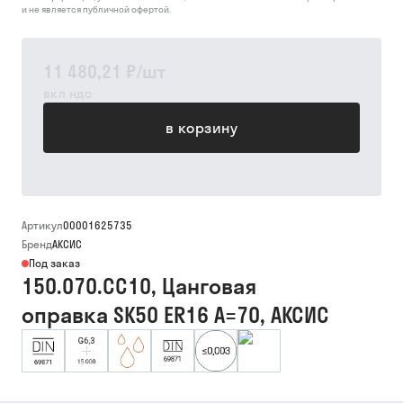
и не является публичной офертой.
11 480,21 ₽
/
шт
вкл ндс
в корзину
Артикул
00001625735
Бренд
АКСИС
Под заказ
150.070.CC10, Цанговая
оправка SK50 ER16 A=70, АКСИС