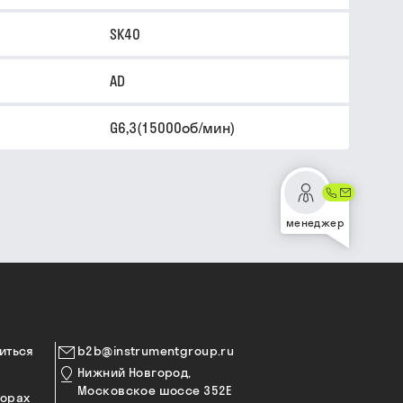
SK40
AD
G6,3(15000об/мин)
менеджер
иться
b2b@instrumentgroup.ru
Нижний Новгород,
Московское шоссе 352Е
торах