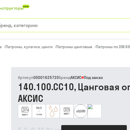
new
нструкторы
а
/
Патроны, кулачки, цанги
/
Патроны цанговые
/
Патроны по DIN 69
Артикул
00001625720
Бренд
АКСИС
Под заказ
140.100.CC10, Цанговая о
АКСИС