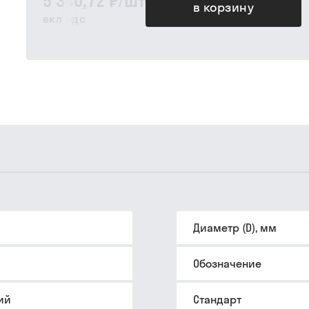
5 340,72 ₽
/
шт
в корзину
вкл ндс
Диаметр (D), мм
Обозначение
ий
Стандарт