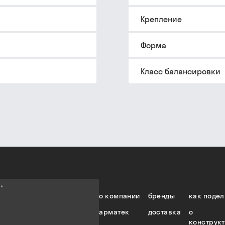
Крепление
Форма
Класс балансировки
е
*
о компании
бренды
как подел
арматек
доставка
о
конструк