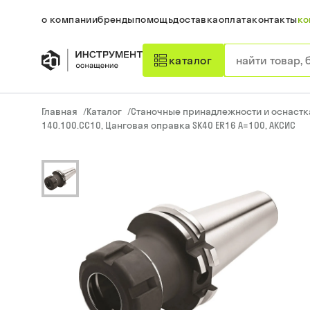
о компании
бренды
помощь
доставка
оплата
контакты
ко
каталог
Главная
/
Каталог
/
Станочные принадлежности и оснастк
140.100.CC10, Цанговая оправка SK40 ER16 A=100, АКСИС