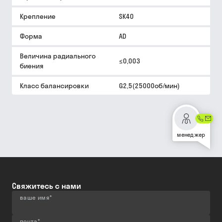
Крепление
SK40
Форма
AD
Величина радиального
≤0,003
биения
Класс балансировки
G2,5(25000об/мин)
менеджер
Свяжитесь с нами
ваше имя
*
почта
*