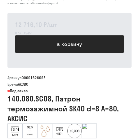
и не является публичной офертой.
12 716,10 ₽
/
шт
вкл ндс
в корзину
Артикул
00001626095
Бренд
АКСИС
Под заказ
140.080.SC08, Патрон
термозажимной SK40 d=8 A=80,
АКСИС