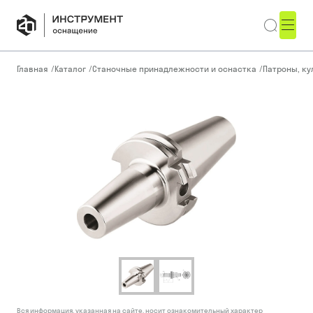
Главная
/
Каталог
/
Станочные принадлежности и оснастка
/
Патроны, ку
Вся информация, указанная на сайте, носит ознакомительный характер