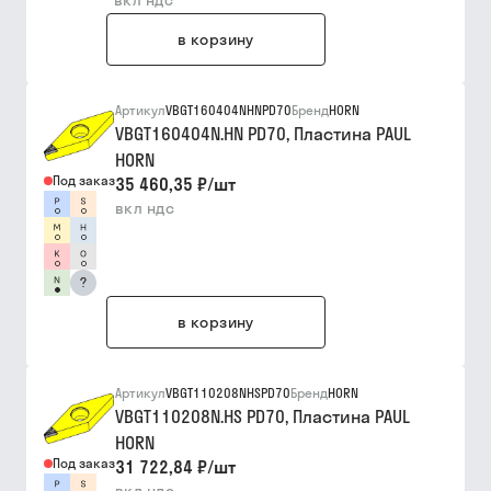
вкл ндс
в корзину
Артикул
VBGT160404NHNPD70
Бренд
HORN
VBGT160404N.HN PD70, Пластина PAUL
HORN
Под заказ
35 460,35 ₽
/
шт
вкл ндс
?
в корзину
Артикул
VBGT110208NHSPD70
Бренд
HORN
VBGT110208N.HS PD70, Пластина PAUL
HORN
Под заказ
31 722,84 ₽
/
шт