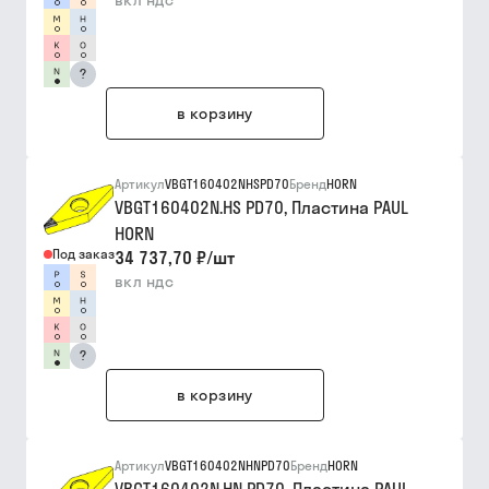
вкл ндс
?
в корзину
Артикул
VBGT160402NHSPD70
Бренд
HORN
VBGT160402N.HS PD70, Пластина PAUL
HORN
Под заказ
34 737,70 ₽
/
шт
вкл ндс
?
в корзину
Артикул
VBGT160402NHNPD70
Бренд
HORN