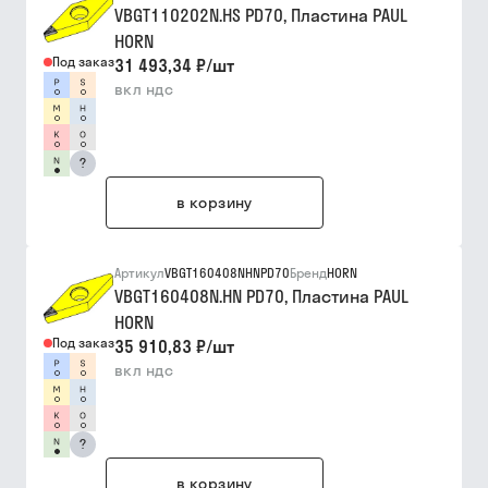
VBGT110202N.HS PD70, Пластина PAUL
HORN
Под заказ
31 493,34 ₽
/
шт
вкл ндс
?
в корзину
Артикул
VBGT160408NHNPD70
Бренд
HORN
VBGT160408N.HN PD70, Пластина PAUL
HORN
Под заказ
35 910,83 ₽
/
шт
вкл ндс
?
в корзину