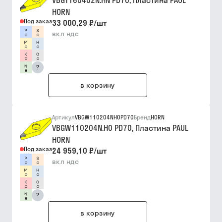
VBGT160402N.HN PD70, Пластина PAUL
HORN
Под заказ
33 000,29 ₽
/
шт
вкл ндс
?
в корзину
Артикул
VBGW110204NH0PD70
Бренд
HORN
VBGW110204N.H0 PD70, Пластина PAUL
HORN
Под заказ
24 959,10 ₽
/
шт
вкл ндс
?
в корзину