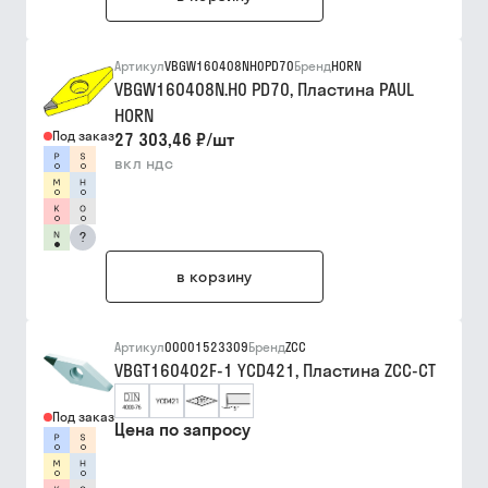
Артикул
VBGW160408NH0PD70
Бренд
HORN
VBGW160408N.H0 PD70, Пластина PAUL
HORN
Под заказ
27 303,46 ₽
/
шт
вкл ндс
?
в корзину
Артикул
00001523309
Бренд
ZCC
VBGT160402F-1 YCD421, Пластина ZCC-CT
Под заказ
Цена по запросу