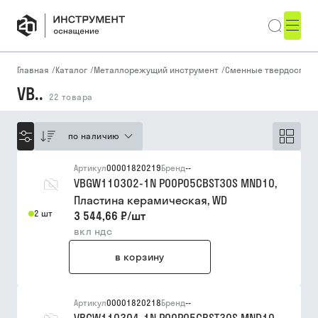
Главная
/
Каталог
/
Металлорежущий инструмент
/
Сменные твердоспла
VB..
22
товара
по наличию
Артикул
00001820219
Бренд
--
VBGW110302-1N P00P05CBST30S MND10,
Пластина керамическая, WD
2 шт
3 544,66 ₽
/
шт
вкл ндс
в корзину
Артикул
00001820218
Бренд
--