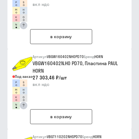
вкл ндс
?
в корзину
Артикул
VBGW160402NH0PD70
Бренд
HORN
VBGW160402N.H0 PD70, Пластина PAUL
HORN
Под заказ
27 303,46 ₽
/
шт
вкл ндс
?
в корзину
Артикул
VBGT110202NHSPD70
Бренд
HORN