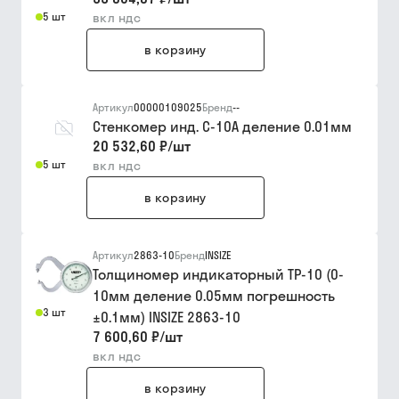
5 шт
вкл ндс
в корзину
Артикул
00000109025
Бренд
--
Стенкомер инд. С-10А деление 0.01мм
20 532,60 ₽
/
шт
5 шт
вкл ндс
в корзину
Артикул
2863-10
Бренд
INSIZE
Толщиномер индикаторный ТР-10 (0-
10мм деление 0.05мм погрешность
3 шт
±0.1мм) INSIZE 2863-10
7 600,60 ₽
/
шт
вкл ндс
в корзину