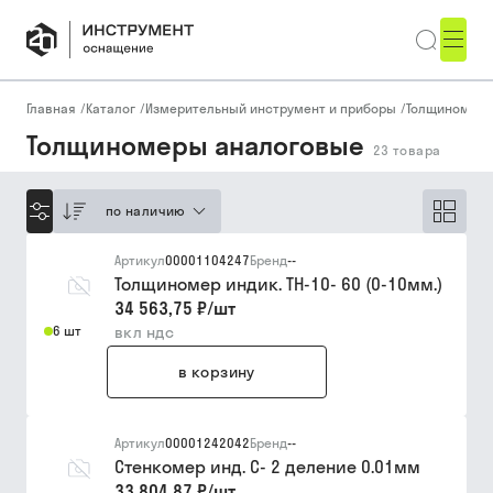
Главная
/
Каталог
/
Измерительный инструмент и приборы
/
Толщиномеры
Толщиномеры аналоговые
23
товара
по наличию
Артикул
00001104247
Бренд
--
Толщиномер индик. ТН-10- 60 (0-10мм.)
34 563,75 ₽
/
шт
6 шт
вкл ндс
в корзину
Артикул
00001242042
Бренд
--
Стенкомер инд. С- 2 деление 0.01мм
33 804,87 ₽
/
шт