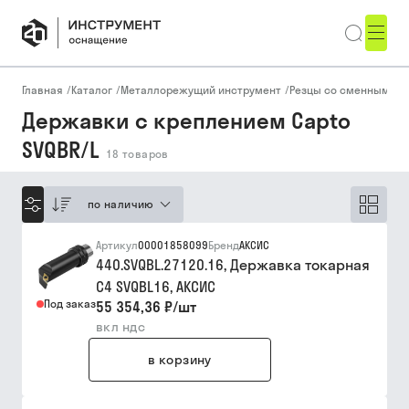
Главная
/
Каталог
/
Металлорежущий инструмент
/
Резцы со сменными п
Державки с креплением Capto
SVQBR/L
18
товаров
по наличию
Артикул
00001858099
Бренд
АКСИС
440.SVQBL.27120.16, Державка токарная
C4 SVQBL16, АКСИC
Под заказ
55 354,36 ₽
/
шт
вкл ндс
в корзину