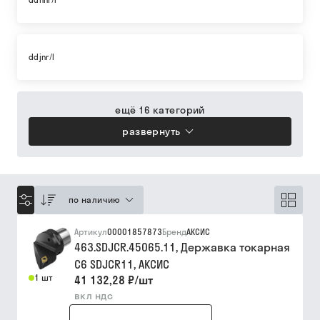
ddhnr/l
ddjnr/l
ещё 16 категорий
развернуть
по наличию
Артикул
00001857873
Бренд
АКСИС
463.SDJCR.45065.11, Державка токарная
C6 SDJCR11, АКСИС
1 шт
41 132,28 ₽
/
шт
вкл ндс