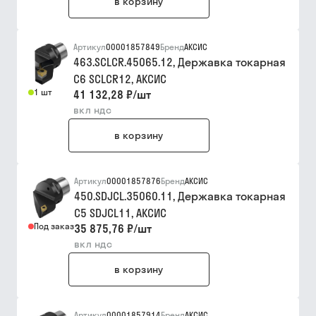
в корзину
Артикул
00001857849
Бренд
АКСИС
463.SCLCR.45065.12, Державка токарная
С6 SCLCR12, АКСИС
1 шт
41 132,28 ₽
/
шт
вкл ндс
в корзину
Артикул
00001857876
Бренд
АКСИС
450.SDJCL.35060.11, Державка токарная
C5 SDJCL11, АКСИС
Под заказ
35 875,76 ₽
/
шт
вкл ндс
в корзину
Артикул
00001857914
Бренд
АКСИС