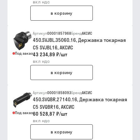
вкл ндс
в корзину
Артикул
00001857968
Бренд
АКСИС
450.SVJBL.35060.16, Державка токарная
C5 SVJBL16, АКСИC
Под заказ
43 234,89 ₽
/
шт
вкл ндс
в корзину
Артикул
00001858093
Бренд
АКСИС
450.SVQBR.27140.16, Державка токарная
C5 SVQBR16, АКСИC
Под заказ
60 528,87 ₽
/
шт
вкл ндс
в корзину