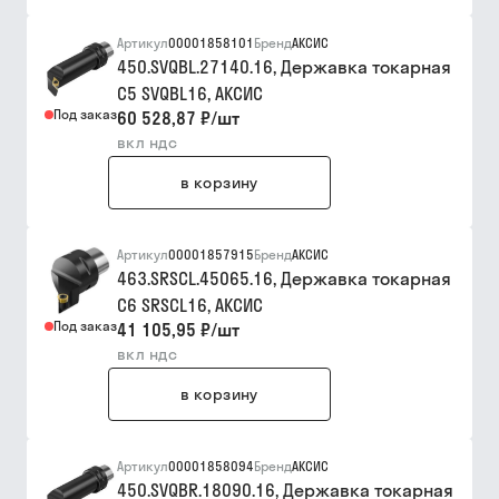
Артикул
00001858101
Бренд
АКСИС
450.SVQBL.27140.16, Державка токарная
C5 SVQBL16, АКСИC
Под заказ
60 528,87 ₽
/
шт
вкл ндс
в корзину
Артикул
00001857915
Бренд
АКСИС
463.SRSCL.45065.16, Державка токарная
C6 SRSCL16, АКСИС
Под заказ
41 105,95 ₽
/
шт
вкл ндс
в корзину
Артикул
00001858094
Бренд
АКСИС
450.SVQBR.18090.16, Державка токарная