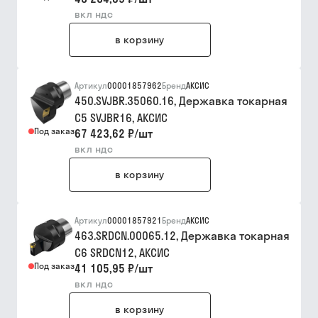
вкл ндс
в корзину
Артикул
00001857962
Бренд
АКСИС
450.SVJBR.35060.16, Державка токарная
C5 SVJBR16, АКСИC
Под заказ
67 423,62 ₽
/
шт
вкл ндс
в корзину
Артикул
00001857921
Бренд
АКСИС
463.SRDCN.00065.12, Державка токарная
C6 SRDCN12, АКСИС
Под заказ
41 105,95 ₽
/
шт
вкл ндс
в корзину