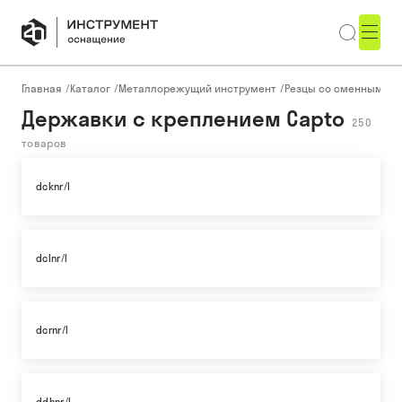
Главная
/
Каталог
/
Металлорежущий инструмент
/
Резцы со сменными п
Державки с креплением Capto
250
товаров
dcknr/l
dclnr/l
dcrnr/l