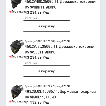
450.SVHBR.35060.11, Державка токарная
C5 SVHBR11, АКСИC
Под заказ
43 234,89 ₽
/
шт
вкл ндс
в корзину
Артикул
00001857966
Бренд
АКСИС
450.SVJBL.35060.11, Державка токарная
C5 SVJBL11, АКСИC
Под заказ
43 234,89 ₽
/
шт
вкл ндс
в корзину
Артикул
00001857877
Бренд
АКСИС
463.SDJCL.45065.11, Державка токарная
C6 SDJCL11, АКСИС
Под заказ
41 132,28 ₽
/
шт