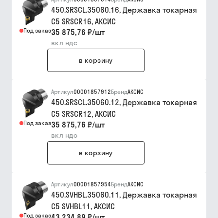
450.SRSCL.35060.16, Державка токарная
C5 SRSCR16, АКСИC
Под заказ
35 875,76 ₽
/
шт
вкл ндс
в корзину
Артикул
00001857912
Бренд
АКСИС
450.SRSCL.35060.12, Державка токарная
C5 SRSCR12, АКСИC
Под заказ
35 875,76 ₽
/
шт
вкл ндс
в корзину
Артикул
00001857954
Бренд
АКСИС
450.SVHBL.35060.11, Державка токарная
C5 SVHBL11, АКСИC
Под заказ
43 234,89 ₽
/
шт