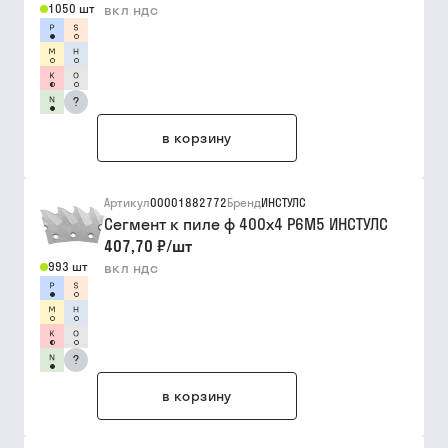
1050 шт
вкл ндс
?
в корзину
Артикул
00001882772
Бренд
ИНСТУЛС
Сегмент к пиле ф 400х4 Р6М5 ИНСТУЛС
407,70 ₽
/
шт
993 шт
вкл ндс
?
в корзину