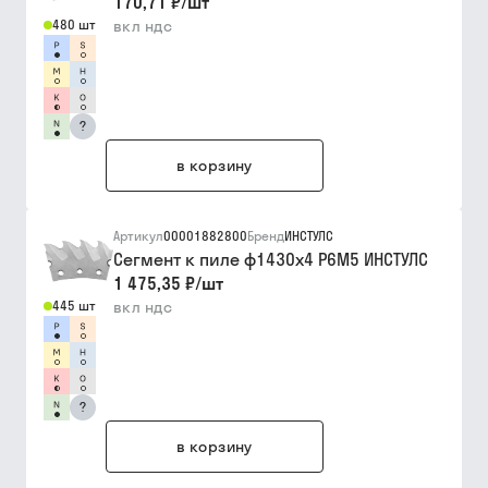
170,71 ₽
/
шт
480 шт
вкл ндс
?
в корзину
Артикул
00001882800
Бренд
ИНСТУЛС
Сегмент к пиле ф1430х4 Р6М5 ИНСТУЛС
1 475,35 ₽
/
шт
445 шт
вкл ндс
?
в корзину