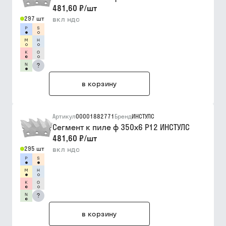
481,60 ₽
/
шт
297 шт
вкл ндс
?
в корзину
Артикул
00001882771
Бренд
ИНСТУЛС
Сегмент к пиле ф 350х6 Р12 ИНСТУЛС
481,60 ₽
/
шт
295 шт
вкл ндс
?
в корзину