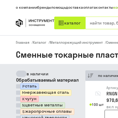
о компании
бренды
помощь
доставка
оплата
контакты
ко
каталог
Главная
/
Каталог
/
Металлорежущий инструмент
/
Сменн
Сменные токарные пласт
в наличии
по наличи
Обрабатываемый материал
сталь
Артик
нержавеющая сталь
RNGN
чугун
970,6
цветные металлы
100 шт
вкл 
жаропрочные сплавы
высокой твердости