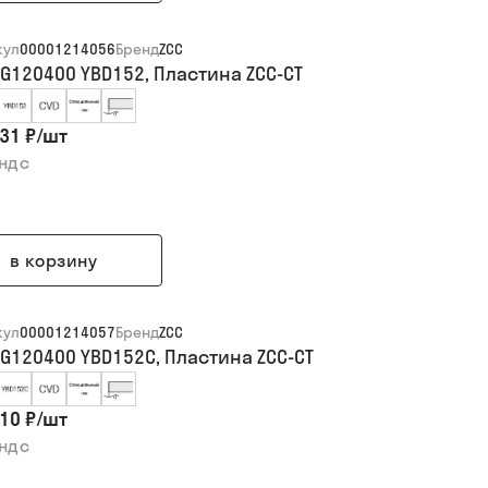
кул
00001214056
Бренд
ZCC
G120400 YBD152, Пластина ZCC-CT
31 ₽
/
шт
 ндс
в корзину
кул
00001214057
Бренд
ZCC
G120400 YBD152C, Пластина ZCC-CT
10 ₽
/
шт
 ндс