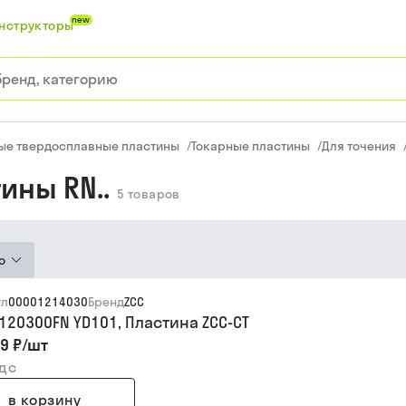
new
нструкторы
ые твердосплавные пластины
/
Токарные пластины
/
Для точения
ины RN..
5
товаров
ю
ул
00001214030
Бренд
ZCC
120300FN YD101, Пластина ZCC-CT
9 ₽
/
шт
ндс
в корзину