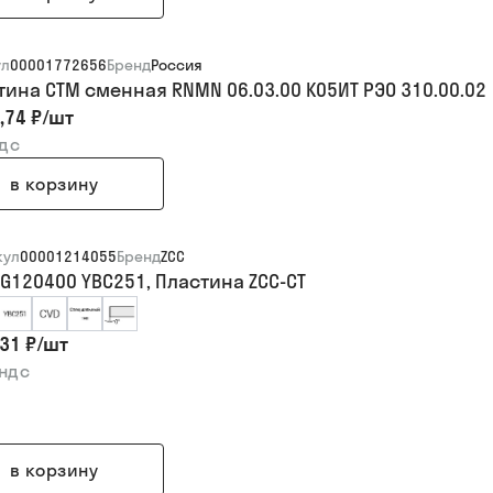
ул
00001772656
Бренд
Россия
тина СТМ сменная RNMN 06.03.00 К05ИТ РЭО 310.00.02
,74 ₽
/
шт
ндс
в корзину
кул
00001214055
Бренд
ZCC
G120400 YBC251, Пластина ZCC-CT
31 ₽
/
шт
 ндс
в корзину