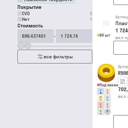
Покрытие
CVD
3
Артик
Нет
1
Плас
Стоимость
1 724
80 шт
–
вкл 
все фильтры
Арти
RNM
Под заказ
702,
вкл
?