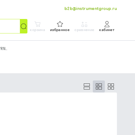
b2b@instrumentgroup.ru
корзина
избранное
сравнение
кабинет
/
RN..