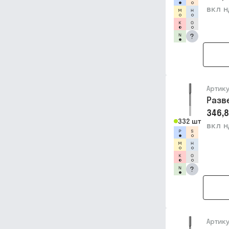
вкл 
?
Артик
Разв
346,8
332 шт
вкл 
?
Артик