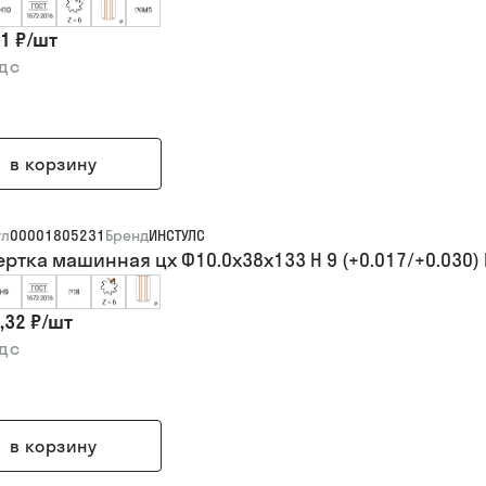
1 ₽
/
шт
ндс
в корзину
ул
00001805231
Бренд
ИНСТУЛС
ертка машинная цх Ф10.0х38х133 H 9 (+0.017/+0.030) 
,32 ₽
/
шт
ндс
в корзину