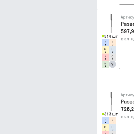
Артик
Разв
597,9
314 шт
вкл 
?
Артик
Разв
726,2
313 шт
вкл 