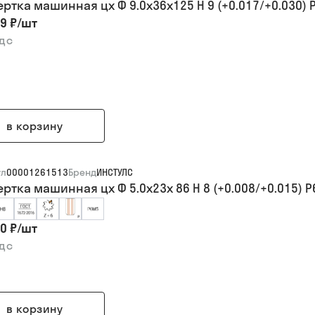
ертка машинная цх Ф 9.0х36х125 H 9 (+0.017/+0.030) 
9 ₽
/
шт
ндс
в корзину
ул
00001261513
Бренд
ИНСТУЛС
ертка машинная цх Ф 5.0х23х 86 H 8 (+0.008/+0.015) 
0 ₽
/
шт
ндс
в корзину