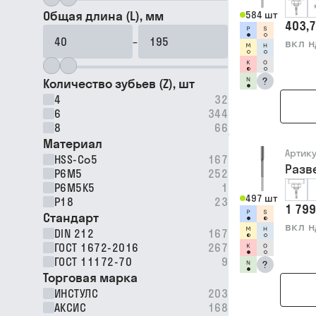
Общая длина (L), мм
584 шт
403,7
–
вкл 
?
Количество зубьев (Z), шт
4
32
6
344
8
66
Материал
Артик
HSS-Co5
167
Разв
Р6М5
252
Р6М5К5
1
497 шт
Р18
23
1 799
Стандарт
вкл 
DIN 212
167
ГОСТ 1672-2016
267
ГОСТ 11172-70
9
?
Торговая марка
ИНСТУЛС
203
АКСИС
168