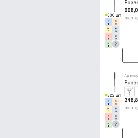
Разв
908,0
330 шт
вкл 
?
Артик
Разв
322 шт
346,8
вкл 
?