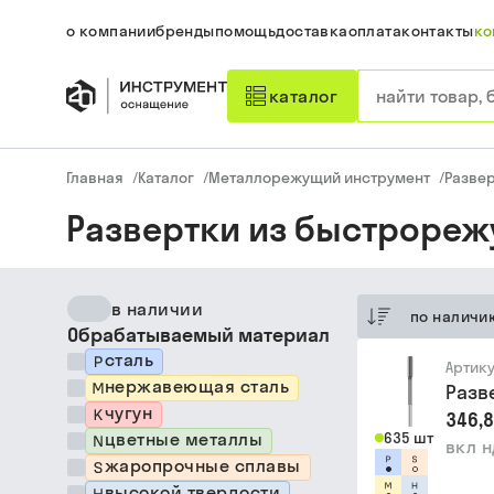
о компании
бренды
помощь
доставка
оплата
контакты
ко
каталог
Главная
/
Каталог
/
Металлорежущий инструмент
/
Разве
Развертки из быстрореж
в наличии
по наличи
Обрабатываемый материал
сталь
Артик
нержавеющая сталь
Разв
чугун
346,8
цветные металлы
635 шт
вкл 
жаропрочные сплавы
высокой твердости