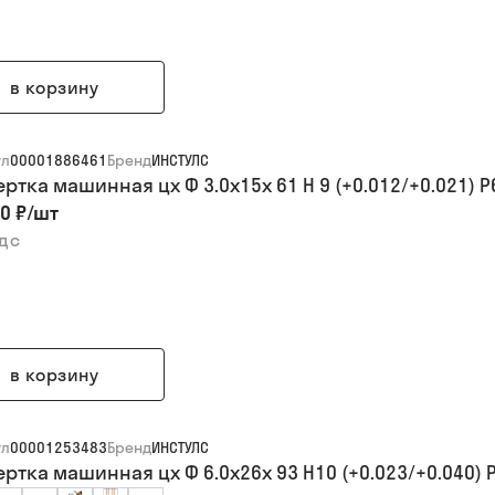
в корзину
ул
00001886461
Бренд
ИНСТУЛС
ертка машинная цх Ф 3.0х15х 61 H 9 (+0.012/+0.021) 
0 ₽
/
шт
ндс
в корзину
ул
00001253483
Бренд
ИНСТУЛС
ертка машинная цх Ф 6.0х26х 93 H10 (+0.023/+0.040) 