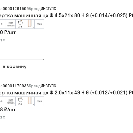
ул
00001261509
Бренд
ИНСТУЛС
ертка машинная цх Ф 4.5х21х 80 H 9 (+0.014/+0.025) 
0 ₽
/
шт
ндс
в корзину
ул
00001179933
Бренд
ИНСТУЛС
ертка машинная цх Ф 2.0х11х 49 H 9 (+0.012/+0.021) 
8 ₽
/
шт
ндс