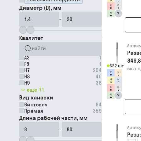
Диаметр (D), мм
?
–
Квалитет
Артик
Разв
A3
1
346,8
F8
1
622 шт
вкл 
H7
204
H8
40
H9
38
еще 11
?
Вид канавки
Винтовая
84
Прямая
359
Длина рабочей части, мм
Артик
–
Разв