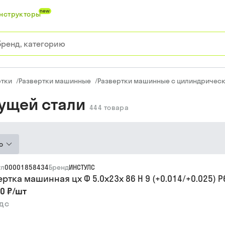
new
нструкторы
ртки
/
Развертки машинные
/
Развертки машинные с цилиндрическ
ущей стали
444
товара
ю
ул
00001858434
Бренд
ИНСТУЛС
ертка машинная цх Ф 5.0х23х 86 H 9 (+0.014/+0.025) 
0 ₽
/
шт
ндс