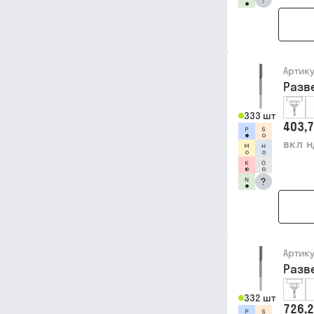
Артик
Разв
333 шт
403,7
вкл 
?
Артик
Разв
332 шт
726,2