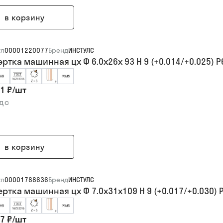
в корзину
ул
00001220077
Бренд
ИНСТУЛС
ертка машинная цх Ф 6.0х26х 93 H 9 (+0.014/+0.025) 
1 ₽
/
шт
ндс
в корзину
ул
00001788636
Бренд
ИНСТУЛС
ертка машинная цх Ф 7.0х31х109 H 9 (+0.017/+0.030) 
7 ₽
/
шт