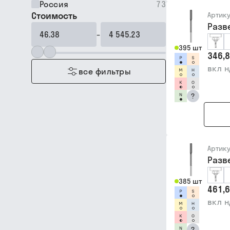
Россия
73
Стоимость
Артик
Разв
–
395 шт
346,8
вкл 
все фильтры
?
Артик
Разв
385 шт
461,6
вкл 
?