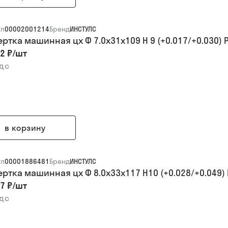
ул
00002001214
Бренд
ИНСТУЛС
ертка машинная цх Ф 7.0х31х109 H 9 (+0.017/+0.030) 
2 ₽
/
шт
ндс
в корзину
ул
00001886481
Бренд
ИНСТУЛС
ертка машинная цх Ф 8.0х33х117 H10 (+0.028/+0.049)
7 ₽
/
шт
ндс