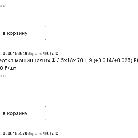
ндс
в корзину
ул
00001886468
Бренд
ИНСТУЛС
ертка машинная цх Ф 3.5х18х 70 H 9 (+0.014/+0.025) 
0 ₽
/
шт
ндс
в корзину
ул
00001855706
Бренд
ИНСТУЛС