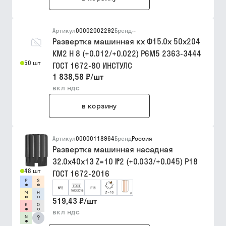
Артикул
00002002292
Бренд
--
Развертка машинная кх Ф15.0х 50х204
КМ2 H 8 (+0.012/+0.022) Р6М5 2363-3444
50 шт
ГОСТ 1672-80 ИНСТУЛС
1 838,58 ₽
/
шт
вкл ндс
в корзину
Артикул
00000118964
Бренд
Россия
Развертка машинная насадная
32.0х40х13 Z=10 №2 (+0.033/+0.045) Р18
48 шт
ГОСТ 1672-2016
519,43 ₽
/
шт
вкл ндс
?