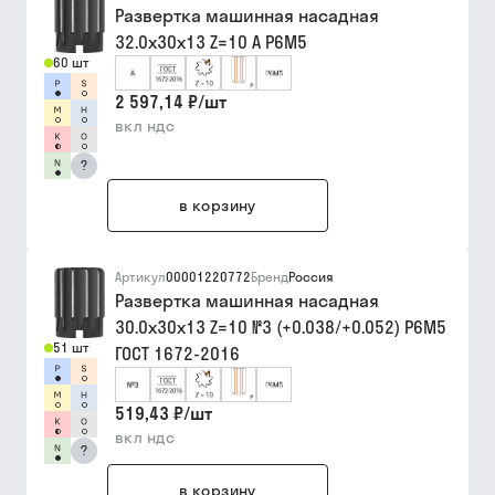
Развертка машинная насадная
32.0х30х13 Z=10 А Р6М5
60 шт
2 597,14 ₽
/
шт
вкл ндс
?
в корзину
Артикул
00001220772
Бренд
Россия
Развертка машинная насадная
30.0х30х13 Z=10 №3 (+0.038/+0.052) Р6М5
51 шт
ГОСТ 1672-2016
519,43 ₽
/
шт
вкл ндс
?
в корзину