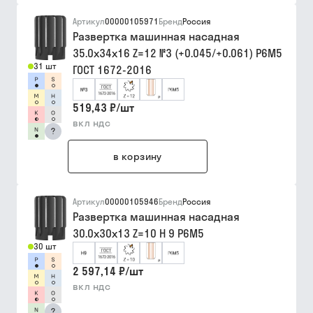
Артикул
00000105971
Бренд
Россия
Развертка машинная насадная
35.0х34х16 Z=12 №3 (+0.045/+0.061) Р6М5
31 шт
ГОСТ 1672-2016
519,43 ₽
/
шт
вкл ндс
?
в корзину
Артикул
00000105946
Бренд
Россия
Развертка машинная насадная
30.0х30х13 Z=10 H 9 Р6М5
30 шт
2 597,14 ₽
/
шт
вкл ндс
?