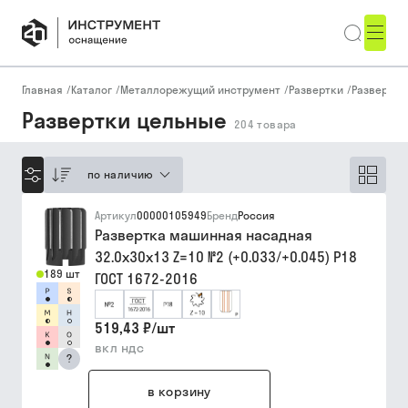
Главная
/
Каталог
/
Металлорежущий инструмент
/
Развертки
/
Развертк
Развертки цельные
204
товара
по наличию
Артикул
00000105949
Бренд
Россия
Развертка машинная насадная
32.0х30х13 Z=10 №2 (+0.033/+0.045) Р18
189 шт
ГОСТ 1672-2016
519,43 ₽
/
шт
вкл ндс
?
в корзину