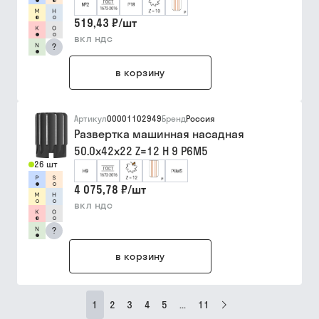
519,43 ₽
/
шт
вкл ндс
?
в корзину
Артикул
00001102949
Бренд
Россия
Развертка машинная насадная
50.0х42х22 Z=12 H 9 Р6М5
26 шт
4 075,78 ₽
/
шт
вкл ндс
?
в корзину
1
2
3
4
5
...
11