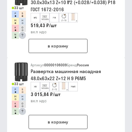
30.0х30х13 Z=10 №2 (+0.028/+0.038) Р18
33 шт
ГОСТ 1672-2016
519,43 ₽
/
шт
вкл ндс
?
в корзину
Артикул
00000106009
Бренд
Россия
Развертка машинная насадная
48.0х63х22 Z=12 H 9 Р6М5
33 шт
3 015,84 ₽
/
шт
вкл ндс
?
в корзину