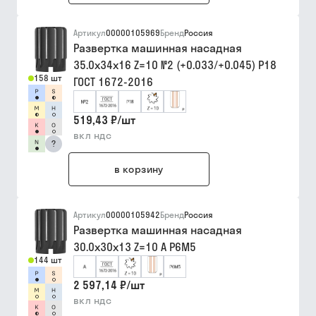
Артикул
00000105969
Бренд
Россия
Развертка машинная насадная
35.0х34х16 Z=10 №2 (+0.033/+0.045) Р18
158 шт
ГОСТ 1672-2016
519,43 ₽
/
шт
вкл ндс
?
в корзину
Артикул
00000105942
Бренд
Россия
Развертка машинная насадная
30.0х30х13 Z=10 А Р6М5
144 шт
2 597,14 ₽
/
шт
вкл ндс