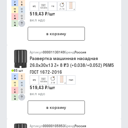
519,43 ₽
/
шт
вкл ндс
?
в корзину
Артикул
00001130149
Бренд
Россия
Развертка машинная насадная
26.0х30х13 Z= 8 №3 (+0.038/+0.052) Р6М5
65 шт
ГОСТ 1672-2016
519,43 ₽
/
шт
вкл ндс
?
в корзину
Артикул
00000105953
Бренд
Россия