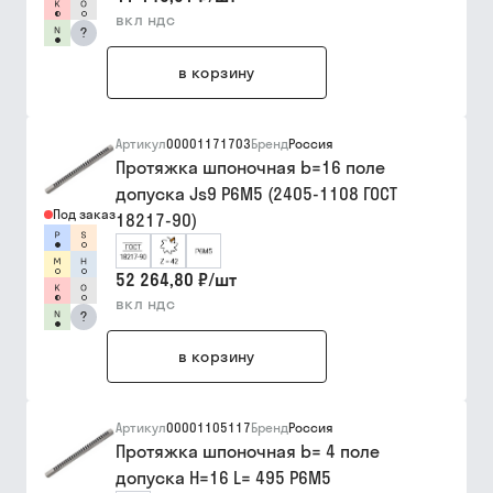
вкл ндс
?
в корзину
Артикул
00001171703
Бренд
Россия
Протяжка шпоночная b=16 поле
допуска Js9 Р6М5 (2405-1108 ГОСТ
Под заказ
18217-90)
52 264,80 ₽
/
шт
вкл ндс
?
в корзину
Артикул
00001105117
Бренд
Россия
Протяжка шпоночная b= 4 поле
допуска Н=16 L= 495 Р6М5