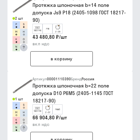
Протяжка шпоночная b=14 поле
допуска Js9 Р18 (2405-1098 ГОСТ 18217-
2 шт
90)
43 480,80 ₽
/
шт
вкл ндс
?
в корзину
Артикул
00001110390
Бренд
Россия
Протяжка шпоночная b=22 поле
допуска D10 Р6М5 (2405-1145 ГОСТ
1 шт
18217-90)
66 904,80 ₽
/
шт
вкл ндс
?
в корзину