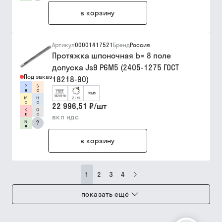
в корзину
Артикул
00001417521
Бренд
Россия
Протяжка шпоночная b= 8 поле
допуска Js9 Р6М5 (2405-1275 ГОСТ
Под заказ
18218-90)
22 996,51 ₽
/
шт
вкл ндс
?
в корзину
1
2
3
4
показать ещё