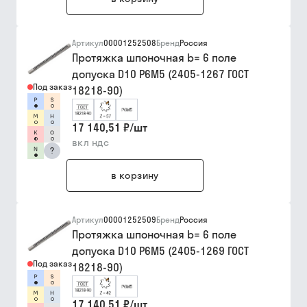
Артикул
00001252508
Бренд
Россия
Протяжка шпоночная b= 6 поле
допуска D10 Р6М5 (2405-1267 ГОСТ
Под заказ
18218-90)
17 140,51 ₽
/
шт
вкл ндс
?
в корзину
Артикул
00001252509
Бренд
Россия
Протяжка шпоночная b= 6 поле
допуска D10 Р6М5 (2405-1269 ГОСТ
Под заказ
18218-90)
17 140,51 ₽
/
шт