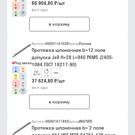
66 904,80 ₽
/
шт
вкл ндс
?
в корзину
Артикул
00001141039
Бренд
Россия
Протяжка шпоночная b=12 поле
допуска Js9 H=28 L=940 Р6М5 (2405-
Под заказ
1084 ГОСТ 18217-90)
37 624,80 ₽
/
шт
вкл ндс
?
в корзину
Артикул
00001417493
Бренд
ИНСТУЛС
Протяжка шпоночная b= 2 поле