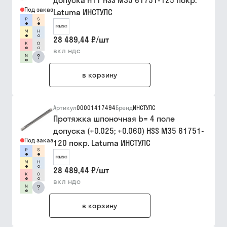
допуска H11 HSS M35 61751-125 покр.
Под заказ
Latuma ИНСТУЛС
28 489,44 ₽
/
шт
вкл ндс
?
в корзину
Артикул
00001417494
Бренд
ИНСТУЛС
Протяжка шпоночная b= 4 поле
допуска (+0.025; +0.060) HSS M35 61751-
Под заказ
120 покр. Latuma ИНСТУЛС
28 489,44 ₽
/
шт
вкл ндс
?
в корзину