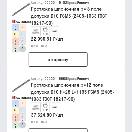
Артикул
00000119192
Бренд
Россия
Протяжка шпоночная b= 8 поле
допуска D10 Р6М5 (2405-1063 ГОСТ
Под заказ
18217-90)
22 996,51 ₽
/
шт
вкл ндс
?
в корзину
Артикул
00000116008
Бренд
Россия
Протяжка шпоночная b=12 поле
допуска D10 H=28 L=1195 Р6М5 (2405-
Под заказ
1083 ГОСТ 18217-90)
37 624,80 ₽
/
шт
вкл ндс
?