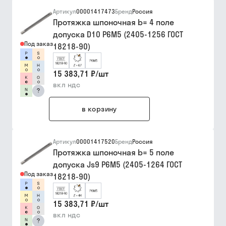
Артикул
00001417473
Бренд
Россия
Протяжка шпоночная b= 4 поле
допуска D10 Р6М5 (2405-1256 ГОСТ
Под заказ
18218-90)
15 383,71 ₽
/
шт
вкл ндс
?
в корзину
Артикул
00001417520
Бренд
Россия
Протяжка шпоночная b= 5 поле
допуска Js9 Р6М5 (2405-1264 ГОСТ
Под заказ
18218-90)
15 383,71 ₽
/
шт
вкл ндс
?