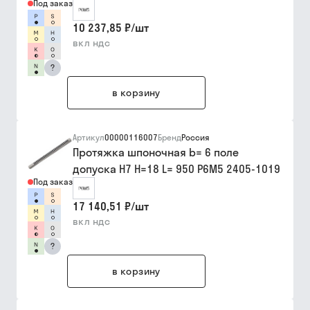
Под заказ
10 237,85 ₽
/
шт
вкл ндс
?
в корзину
Артикул
00000116007
Бренд
Россия
Протяжка шпоночная b= 6 поле
допуска Н7 Н=18 L= 950 Р6М5 2405-1019
Под заказ
17 140,51 ₽
/
шт
вкл ндс
?
в корзину