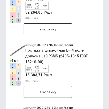
52 264,80 ₽
/
шт
вкл ндс
?
в корзину
Артикул
00001142971
Бренд
Россия
Протяжка шпоночная b= 4 поле
допуска Js9 Р6М5 (2405-1315 ГОСТ
2 шт
18219-90)
15 383,71 ₽
/
шт
вкл ндс
?
в корзину
Артикул
00001240190
Бренд
Россия