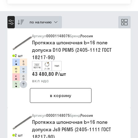
по наличию
Артикул
00001148076
Бренд
Россия
Протяжка шпоночная b=16 поле
допуска D10 Р6М5 (2405-1112 ГОСТ
2 шт
18217-90)
43 480,80 ₽
/
шт
вкл ндс
?
в корзину
Артикул
00001148075
Бренд
Россия
Протяжка шпоночная b=16 поле
допуска Js9 Р6М5 (2405-1111 ГОСТ
2 шт
18217-90)