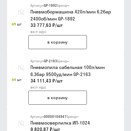
Артикул
GP-1892
Бренд
--
Пневмобормашина 420л/мин 6.2бар
2400об/мин GP-1892
1 шт
33 777,63 ₽
/
шт
вкл ндс
в корзину
Артикул
GP-2163
Бренд
--
Пневмопила сабельная 100л/мин
6.3бар 9500уд/мин GP-2163
1 шт
34 111,43 ₽
/
шт
вкл ндс
в корзину
Артикул
00000104947
Бренд
--
Пневмосверлилка ИП-1024
9 820,87 ₽
/
шт