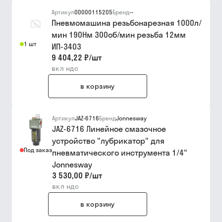
Артикул
00000115205
Бренд
--
Пневмомашина резьбонарезная 1000л/
мин 190Нм 300об/мин резьба 12мм
1 шт
ИП-3403
9 404,22 ₽
/
шт
вкл ндс
в корзину
Артикул
JAZ-6716
Бренд
Jonnesway
JAZ-6716 Линейное смазочное
устройство "лубрикатор" для
Под заказ
пневматического инструмента 1/4"
Jonnesway
3 530,00 ₽
/
шт
вкл ндс
в корзину