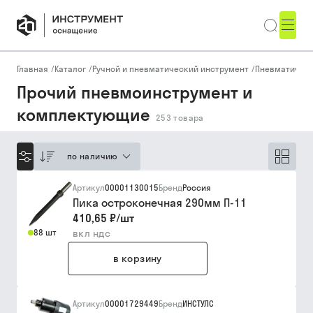
Главная
/
Каталог
/
Ручной и пневматический инструмент
/
Пневматическ
Прочий пневмоинструмент и
комплектующие
253
товара
по наличию
Артикул
00001130015
Бренд
Россия
Пика остроконечная 290мм П-11
410,65 ₽
/
шт
88 шт
вкл ндс
в корзину
Артикул
00001729449
Бренд
ИНСТУЛС