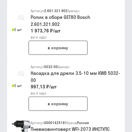
Артикул
2.601.321.902
Бренд
--
Ролик в сборе GST80 Bosch
2.601.321.902
2 шт
1 973,76 ₽
/
шт
вкл ндс
в корзину
Артикул
5032-00
Бренд
--
Насадка для дрели 3.5-10 мм KWB 5032-
00
2 шт
997,13 ₽
/
шт
вкл ндс
в корзину
Артикул
00001425181
Бренд
Россия
Пневмовинтоверт WFI-2073 ИНСТУЛС