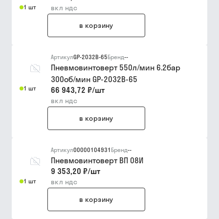
1 шт
вкл ндс
в корзину
Артикул
GP-2032B-65
Бренд
--
Пневмовинтоверт 550л/мин 6.2бар
300об/мин GP-2032B-65
1 шт
66 943,72 ₽
/
шт
вкл ндс
в корзину
Артикул
00000104931
Бренд
--
Пневмовинтоверт ВП 08И
9 353,20 ₽
/
шт
1 шт
вкл ндс
в корзину