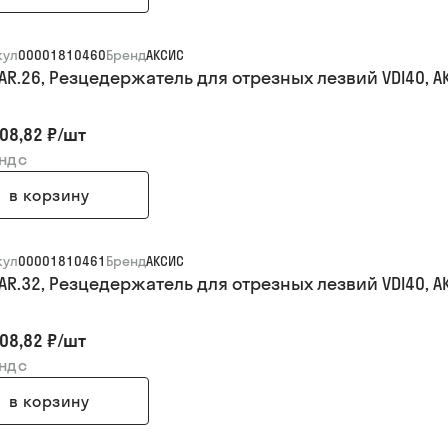
кул
00001810460
Бренд
АКСИС
.AR.26, Резцедержатель для отрезных лезвий VDI40, А
08,82 ₽
/
шт
 ндс
в корзину
кул
00001810461
Бренд
АКСИС
.AR.32, Резцедержатель для отрезных лезвий VDI40, А
08,82 ₽
/
шт
 ндс
в корзину