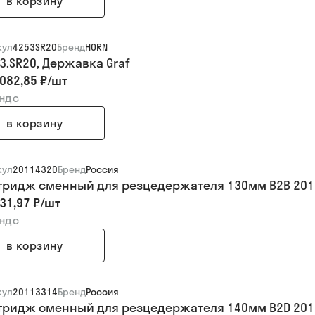
в корзину
кул
4253SR20
Бренд
HORN
53.SR20, Державка Graf
082,85 ₽
/
шт
 ндс
в корзину
кул
20114320
Бренд
Россия
тридж сменный для резцедержателя 130мм B2B 201
31,97 ₽
/
шт
 ндс
в корзину
кул
20113314
Бренд
Россия
тридж сменный для резцедержателя 140мм B2D 201