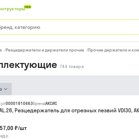
new
нструкторы
а
/
Резцедержатели и держатели прочие
/
Прочие держатели и к
мплектующие
744
товара
ю
кул
00001810463
Бренд
АКСИС
.AL.26, Резцедержатель для отрезных лезвий VDI30, А
57,00 ₽
/
шт
 ндс