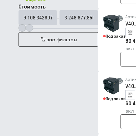
Стоимость
Арти
–
V40
Под заказ
все фильтры
60 4
вкл
Арти
V40
Под заказ
60 4
вкл