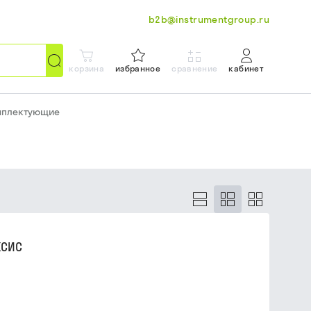
b2b@instrumentgroup.ru
корзина
избранное
сравнение
кабинет
омплектующие
КСИС