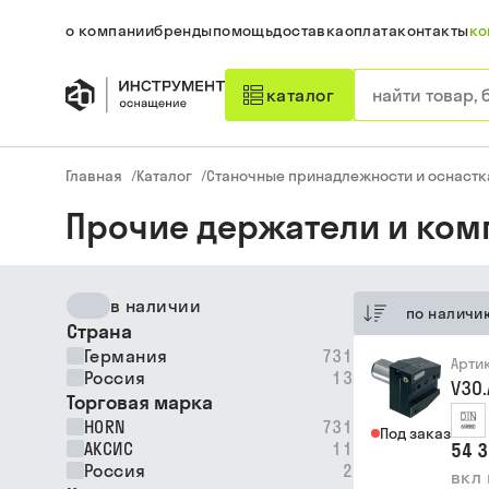
о компании
бренды
помощь
доставка
оплата
контакты
ко
каталог
Главная
/
Каталог
/
Станочные принадлежности и оснастк
Прочие держатели и ко
в наличии
по наличи
Страна
Германия
731
Арти
Россия
13
V30
Торговая марка
HORN
731
Под заказ
АКСИС
11
54 3
Россия
2
вкл