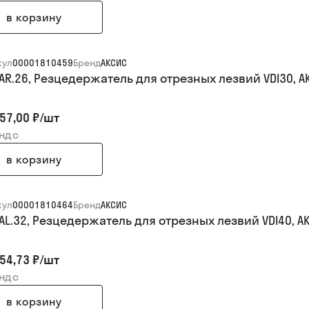
в корзину
кул
00001810459
Бренд
АКСИС
.AR.26, Резцедержатель для отрезных лезвий VDI30, А
57,00 ₽
/
шт
 ндс
в корзину
кул
00001810464
Бренд
АКСИС
.AL.32, Резцедержатель для отрезных лезвий VDI40, А
54,73 ₽
/
шт
 ндс
в корзину