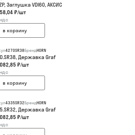
ZP, Заглушка VDI60, АКСИС
58,04 ₽
/
шт
 ндс
в корзину
кул
4270SR38
Бренд
HORN
70.SR38, Державка Graf
082,85 ₽
/
шт
 ндс
в корзину
кул
4335SR32
Бренд
HORN
35.SR32, Державка Graf
082,85 ₽
/
шт
 ндс