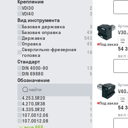
Крепление
VDI30
2
VDI40
3
Вид инструмента
Арти
Базовая державка
3
V30
Базовая оправка
49
Державка
542
Оправка
45
Под заказ
54 3
Сверлильно-фрезерная
16
головка
вкл
Стандарт
DIN 4000-90
13
DIN 69880
5
Обозначение
Арти
V40
4.253.SR20
1
Под заказ
4.270.SR38
1
54 3
4.335.SR32
1
вкл
107.0012.06
1
107.0012.08
1
еще 668