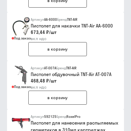
в корзину
Артикул
AA-6000
Бренд
TNT-AIR
Пистолет для накачки TNT-Air AA-6000
673,44 ₽
/
шт
Под заказ
вкл ндс
в корзину
Артикул
AT-007A
Бренд
TNT-AIR
Пистолет обдувочный TNT-Air AT-007A
468,48 ₽
/
шт
Под заказ
вкл ндс
в корзину
Артикул
592125
Бренд
RoxelPro
Пистолет для нанесения распыляемых
герметиков в 310мл картриджах