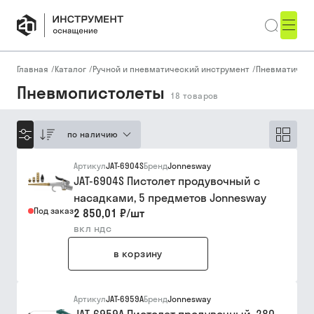
Главная
/
Каталог
/
Ручной и пневматический инструмент
/
Пневматическ
Пневмопистолеты
18
товаров
по наличию
Артикул
JAT-6904S
Бренд
Jonnesway
JAT-6904S Пистолет продувочный с
насадками, 5 предметов Jonnesway
Под заказ
2 850,01 ₽
/
шт
вкл ндс
в корзину
Артикул
JAT-6959A
Бренд
Jonnesway