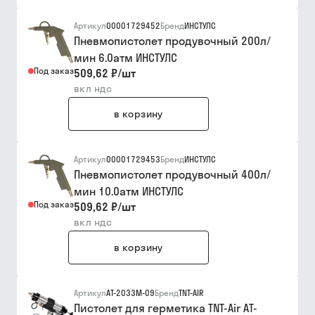
Артикул
00001729452
Бренд
ИНСТУЛС
Пневмопистолет продувочный 200л/
мин 6.0атм ИНСТУЛС
Под заказ
509,62 ₽
/
шт
вкл ндс
в корзину
Артикул
00001729453
Бренд
ИНСТУЛС
Пневмопистолет продувочный 400л/
мин 10.0атм ИНСТУЛС
Под заказ
509,62 ₽
/
шт
вкл ндс
в корзину
Артикул
АТ-2033М-09
Бренд
TNT-AIR
Пистолет для герметика TNT-Air AT-