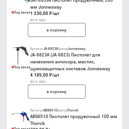
JAT-6959A Пистолет продувочный, 280
мм Jonnesway
Под заказ
1 230,00 ₽
/
шт
вкл ндс
в корзину
Артикул
JA-6823A
Бренд
Jonnesway
JA-6823A (JA-6823) Пистолет для
нанесения антикора, мастик,
Под заказ
шумозащитных составов Jonnesway
4 185,00 ₽
/
шт
вкл ндс
в корзину
Артикул
ABG6510
Бренд
Thorvik
ABG6510 Пистолет продувочный 100 мм
Thorvik
Под заказ