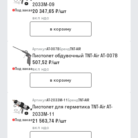
2033М-09
Под заказ
20 347,65 ₽
/
шт
вкл ндс
в корзину
Артикул
AT-007B
Бренд
TNT-AIR
Пистолет обдувочный TNT-Air AT-007B
507,52 ₽
/
шт
Под заказ
вкл ндс
в корзину
Артикул
АТ-2033М-11
Бренд
TNT-AIR
Пистолет для герметика TNT-Air AT-
2033М-11
Под заказ
21 563,74 ₽
/
шт
вкл ндс