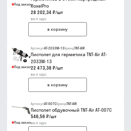
Под заказ
RoxelPro
28 202,34 ₽
/
шт
вкл ндс
в корзину
Артикул
АТ-2033М-13
Бренд
TNT-AIR
Пистолет для герметика TNT-Air AT-
2033М-13
Под заказ
22 473,38 ₽
/
шт
вкл ндс
в корзину
Артикул
AT-007C
Бренд
TNT-AIR
Пистолет обдувочный TNT-Air AT-007C
546,56 ₽
/
шт
Под заказ
вкл ндс