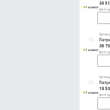
34 51
1 компл
вкл 
Артик
Патро
36 70
1 компл
вкл 
Артик
Патр
19 53
1 компл
вкл 