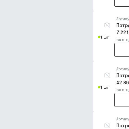
Артик
Патр
7 221
1 шт
вкл 
Артик
Патр
42 86
1 шт
вкл 
Артик
Патро