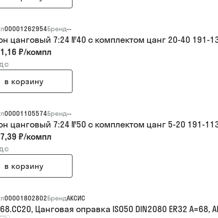
ул
00001262954
Бренд
--
он цанговый 7:24 №40 с комплектом цанг 20-40 191-1
1,16 ₽
/
компл
ндс
в корзину
ул
00001105574
Бренд
--
он цанговый 7:24 №50 с комплектом цанг 5-20 191-11
7,39 ₽
/
компл
ндс
в корзину
ул
00001802802
Бренд
АКСИС
68.CC20, Цанговая оправка ISO50 DIN2080 ER32 A=68, 