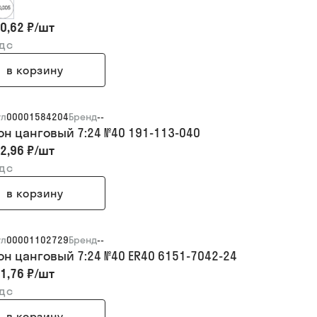
0,62 ₽
/
шт
ндс
в корзину
ул
00001584204
Бренд
--
он цанговый 7:24 №40 191-113-040
2,96 ₽
/
шт
ндс
в корзину
ул
00001102729
Бренд
--
он цанговый 7:24 №40 ER40 6151-7042-24
1,76 ₽
/
шт
ндс
в корзину