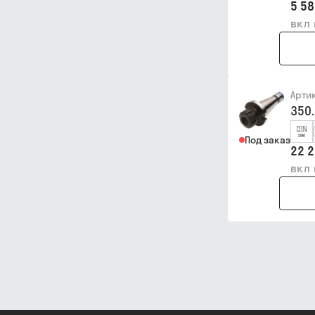
5 58
вкл
Арти
350.
Под заказ
22 2
вкл