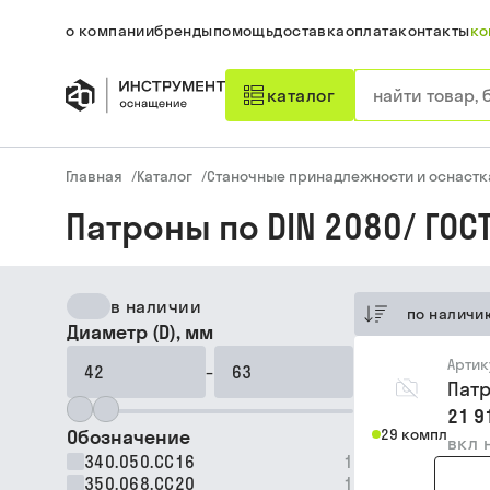
о компании
бренды
помощь
доставка
оплата
контакты
ко
каталог
Главная
/
Каталог
/
Станочные принадлежности и оснастк
Патроны по DIN 2080/ ГОС
в наличии
по наличи
Диаметр (D), мм
Артик
–
Патр
21 9
Обозначение
29 компл
вкл 
340.050.CC16
1
350.068.CC20
1