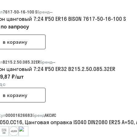
ул
7617-50-16-100 S
Бренд
--
н цанговый 7:24 №50 ER16 BISON 7617-50-16-100 S
 по запросу
в корзину
ул
B215.2.50.085.32ER
Бренд
--
н цанговый 7:24 №50 ER32 B215.2.50.085.32ER
9,87 ₽
/
шт
ндс
в корзину
кул
00001626683
Бренд
АКСИС
050.CC16, Цанговая оправка ISO40 DIN2080 ER25 A=50,