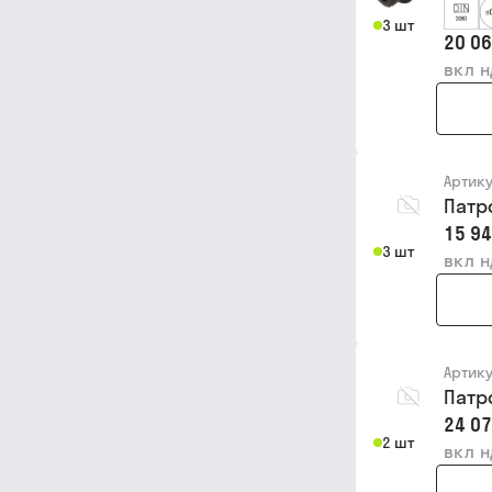
3 шт
20 06
вкл 
Артик
Патр
15 94
3 шт
вкл 
Артик
Патр
24 07
2 шт
вкл 