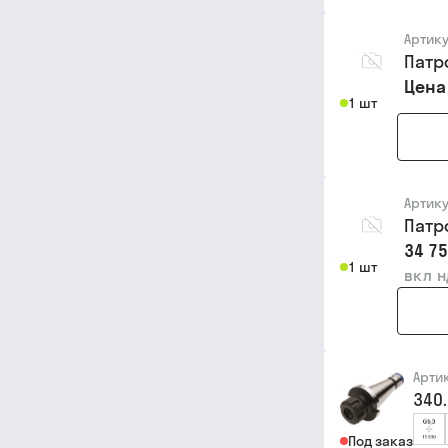
Артик
Патро
Цена
1 шт
Артик
Патро
34 75
1 шт
вкл 
Арти
340.
Под заказ