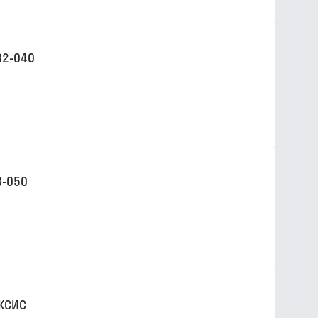
32-040
3-050
АКСИС