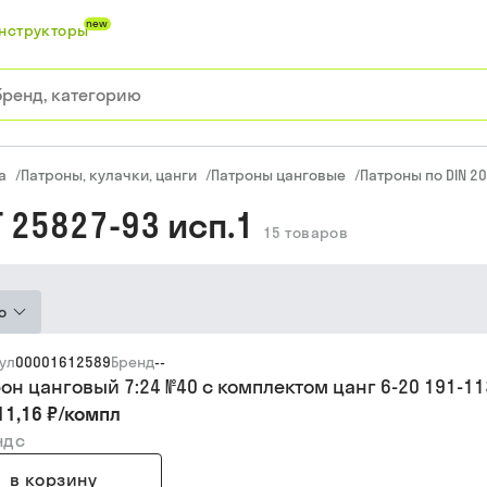
new
нструкторы
а
/
Патроны, кулачки, цанги
/
Патроны цанговые
/
Патроны по DIN 20
Т 25827-93 исп.1
15
товаров
ю
ул
00001612589
Бренд
--
он цанговый 7:24 №40 с комплектом цанг 6-20 191-11
11,16 ₽
/
компл
ндс
в корзину