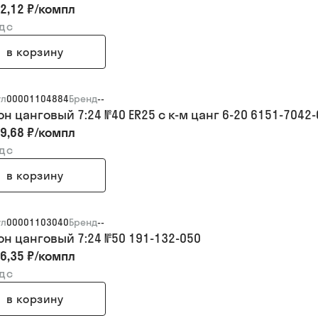
2,12 ₽
/
компл
ндс
в корзину
ул
00001104884
Бренд
--
н цанговый 7:24 №40 ER25 с к-м цанг 6-20 6151-7042-
9,68 ₽
/
компл
ндс
в корзину
ул
00001103040
Бренд
--
он цанговый 7:24 №50 191-132-050
6,35 ₽
/
компл
ндс
в корзину