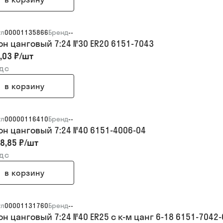
ул
00001135866
Бренд
--
он цанговый 7:24 №30 ER20 6151-7043
,03 ₽
/
шт
ндс
в корзину
ул
00000116410
Бренд
--
он цанговый 7:24 №40 6151-4006-04
8,85 ₽
/
шт
ндс
в корзину
ул
00001131760
Бренд
--
н цанговый 7:24 №40 ER25 с к-м цанг 6-18 6151-7042-