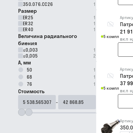
350.076.CC26
1
Размер
ER25
1
Артик
ER32
1
Патр
ER40
1
21 91
Величина радиального
5 компл
вкл 
биения
≤0,003
1
≤0,005
2
A, мм
Артик
50
1
Патр
68
1
37 99
76
1
5 компл
вкл 
Стоимость
–
Артик
350.0