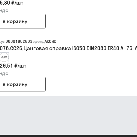
5,30 ₽
/
шт
 ндс
в корзину
кул
00001802803
Бренд
АКСИС
076.CC26,Цанговая оправка ISO50 DIN2080 ER40 A=76, 
29,51 ₽
/
шт
 ндс
в корзину