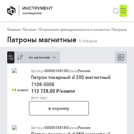
Главная
/
Каталог
/
Станочные принадлежности и оснастка
/
Патроны, ку
Патроны магнитные
5
товаров
по наличию
Артикул
00000104130
Бренд
Россия
Патрон токарный d 200 магнитный
7108-0006
1 компл
112 728,00 ₽
/
компл
вкл ндс
в корзину
Артикул
00000104140
Бренд
Россия