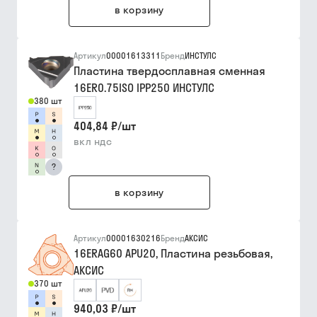
в корзину
Артикул
00001613311
Бренд
ИНСТУЛС
Пластина твердосплавная сменная
16ER0.75ISO IPP250 ИНСТУЛС
380 шт
404,84 ₽
/
шт
вкл ндс
?
в корзину
Артикул
00001630216
Бренд
АКСИС
16ERAG60 APU20, Пластина резьбовая,
АКСИС
370 шт
940,03 ₽
/
шт