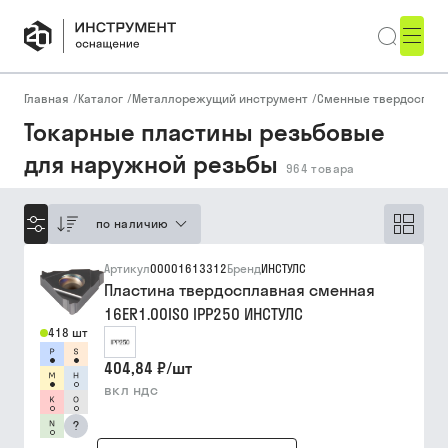
Главная
/
Каталог
/
Металлорежущий инструмент
/
Сменные твердоспла
Токарные пластины резьбовые
для наружной резьбы
964
товара
по наличию
Артикул
00001613312
Бренд
ИНСТУЛС
Пластина твердосплавная сменная
16ER1.00ISO IPP250 ИНСТУЛС
418 шт
404,84 ₽
/
шт
вкл ндс
?