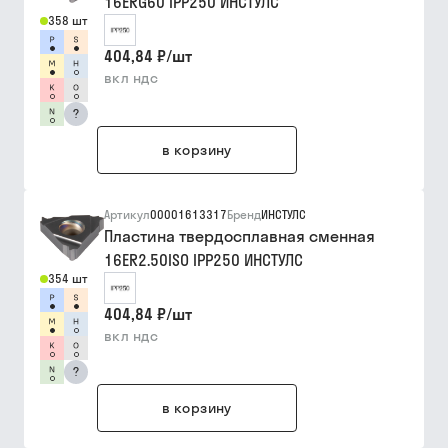
16ERG60 IPP250 ИНСТУЛС
358 шт
404,84 ₽
/
шт
вкл ндс
?
в корзину
Артикул
00001613317
Бренд
ИНСТУЛС
Пластина твердосплавная сменная
16ER2.50ISO IPP250 ИНСТУЛС
354 шт
404,84 ₽
/
шт
вкл ндс
?
в корзину