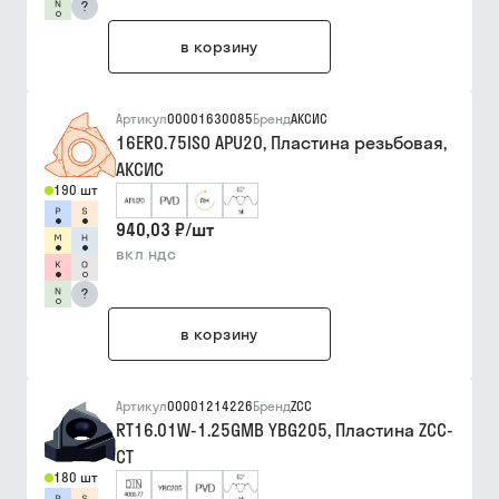
?
в корзину
Артикул
00001630085
Бренд
АКСИС
16ER0.75ISO APU20, Пластина резьбовая,
АКСИС
190 шт
940,03 ₽
/
шт
вкл ндс
?
в корзину
Артикул
00001214226
Бренд
ZCC
RT16.01W-1.25GMB YBG205, Пластина ZCC-
CT
180 шт