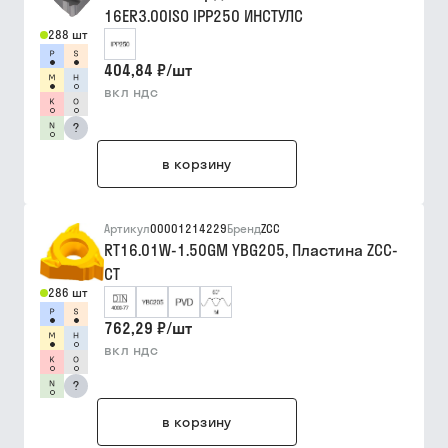
16ER3.00ISO IPP250 ИНСТУЛС
288 шт
404,84 ₽
/
шт
вкл ндс
?
в корзину
Артикул
00001214229
Бренд
ZCC
RT16.01W-1.50GM YBG205, Пластина ZCC-
CT
286 шт
762,29 ₽
/
шт
вкл ндс
?
в корзину