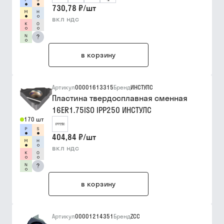
730,78 ₽
/
шт
вкл ндс
?
в корзину
Артикул
00001613315
Бренд
ИНСТУЛС
Пластина твердосплавная сменная
16ER1.75ISO IPP250 ИНСТУЛС
170 шт
404,84 ₽
/
шт
вкл ндс
?
в корзину
Артикул
00001214351
Бренд
ZCC