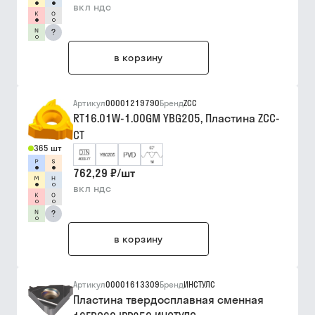
вкл ндс
?
в корзину
Артикул
00001219790
Бренд
ZCC
RT16.01W-1.00GM YBG205, Пластина ZCC-
CT
365 шт
762,29 ₽
/
шт
вкл ндс
?
в корзину
Артикул
00001613309
Бренд
ИНСТУЛС
Пластина твердосплавная сменная