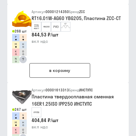
Артикул
00001214350
Бренд
ZCC
RT16.01W-AG60 YBG205, Пластина ZCC-CT
268 шт
844,53 ₽
/
шт
вкл ндс
?
в корзину
Артикул
00001613313
Бренд
ИНСТУЛС
Пластина твердосплавная сменная
16ER1.25ISO IPP250 ИНСТУЛС
247 шт
404,84 ₽
/
шт
вкл ндс