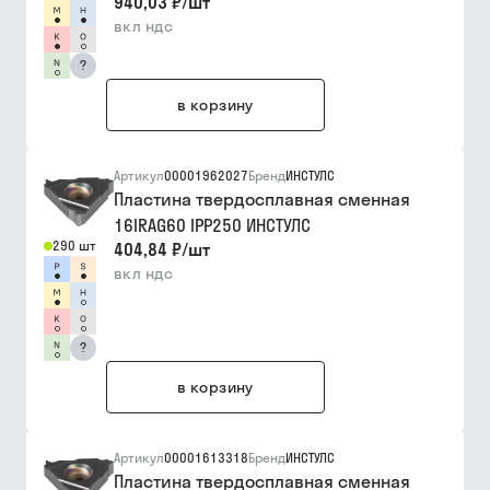
940,03 ₽
/
шт
вкл ндс
?
в корзину
Артикул
00001962027
Бренд
ИНСТУЛС
Пластина твердосплавная сменная
16IRAG60 IPP250 ИНСТУЛС
290 шт
404,84 ₽
/
шт
вкл ндс
?
в корзину
Артикул
00001613318
Бренд
ИНСТУЛС
Пластина твердосплавная сменная