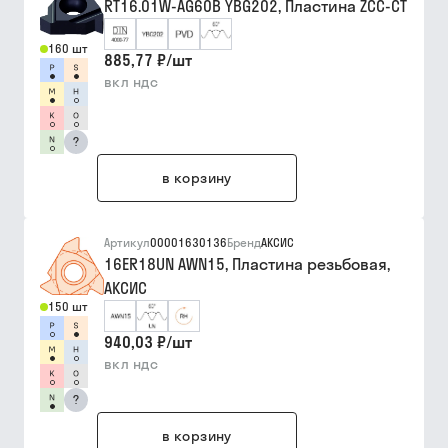
RT16.01W-AG60B YBG202, Пластина ZCC-CT
160 шт
885,77 ₽
/
шт
вкл ндс
?
в корзину
Артикул
00001630136
Бренд
АКСИС
16ER18UN AWN15, Пластина резьбовая,
АКСИС
150 шт
940,03 ₽
/
шт
вкл ндс
?
в корзину