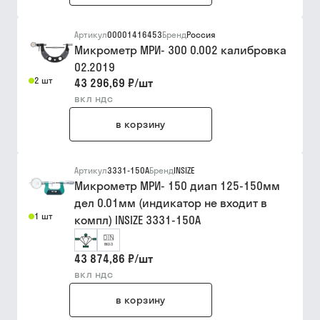
Артикул
00001416453
Бренд
Россия
Микрометр МРИ- 300 0.002 калибровка
02.2019
2 шт
43 296,69 ₽
/
шт
вкл ндс
в корзину
Артикул
3331-150A
Бренд
INSIZE
Микрометр МРИ- 150 диап 125-150мм
дел 0.01мм (индикатор не входит в
1 шт
компл) INSIZE 3331-150A
43 874,86 ₽
/
шт
вкл ндс
в корзину