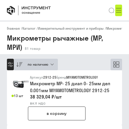
Главная
/
Каталог
/
Измерительный инструмент и приборы
/
Микрометры
Микрометры рычажные (МР,
МРИ)
81
товар
по наличию
Артикул
2912-25
Бренд
MIYAMOTOMETROLOGY
Микрометр МР- 25 диап 0- 25мм дел
0.001мм MIYAMOTOMETROLOGY 2912-25
13 шт
38 329,04 ₽
/
шт
вкл ндс
в корзину