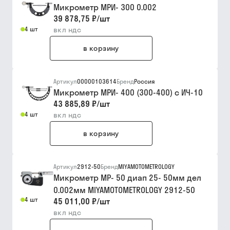
Микрометр МРИ- 300 0.002
39 878,75 ₽
/
шт
4 шт
вкл ндс
в корзину
Артикул
00000103614
Бренд
Россия
Микрометр МРИ- 400 (300-400) с ИЧ-10
43 885,89 ₽
/
шт
4 шт
вкл ндс
в корзину
Артикул
2912-50
Бренд
MIYAMOTOMETROLOGY
Микрометр МР- 50 диап 25- 50мм дел
0.002мм MIYAMOTOMETROLOGY 2912-50
4 шт
45 011,00 ₽
/
шт
вкл ндс