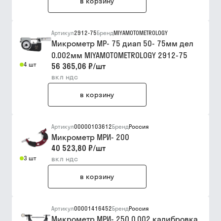
в корзину
Артикул
2912-75
Бренд
MIYAMOTOMETROLOGY
Микрометр МР- 75 диап 50- 75мм дел
0.002мм MIYAMOTOMETROLOGY 2912-75
4 шт
56 365,06 ₽
/
шт
вкл ндс
в корзину
Артикул
00000103612
Бренд
Россия
Микрометр МРИ- 200
40 523,80 ₽
/
шт
3 шт
вкл ндс
в корзину
Артикул
00001416452
Бренд
Россия
Микрометр МРИ- 250 0.002 калибровка