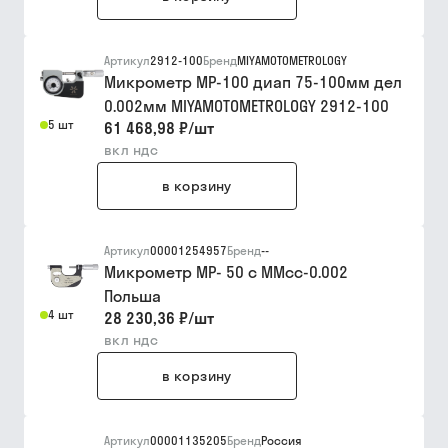
Артикул
2912-100
Бренд
MIYAMOTOMETROLOGY
Микрометр МР-100 диап 75-100мм дел
0.002мм MIYAMOTOMETROLOGY 2912-100
5 шт
61 468,98 ₽
/
шт
вкл ндс
в корзину
Артикул
00001254957
Бренд
--
Микрометр МР- 50 с ММсс-0.002
Польша
4 шт
28 230,36 ₽
/
шт
вкл ндс
в корзину
Артикул
00001135205
Бренд
Россия