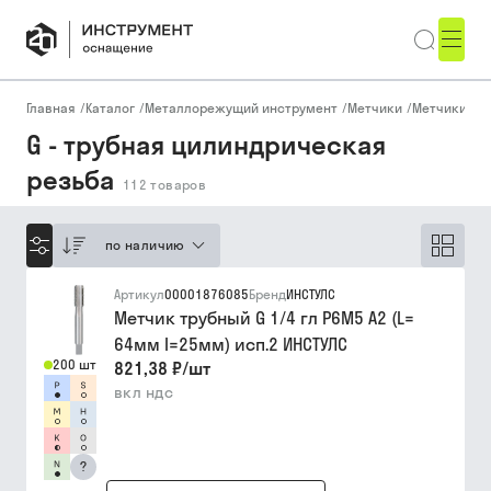
Главная
/
Каталог
/
Металлорежущий инструмент
/
Метчики
/
Метчики ма
G - трубная цилиндрическая
резьба
112
товаров
по наличию
Артикул
00001876085
Бренд
ИНСТУЛС
Метчик трубный G 1/4 гл Р6М5 A2 (L=
64мм I=25мм) исп.2 ИНСТУЛС
200 шт
821,38 ₽
/
шт
вкл ндс
?