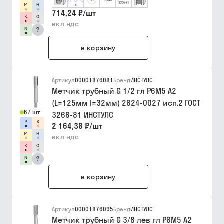
714,24 ₽
/
шт
вкл ндс
?
в корзину
Артикул
00001876081
Бренд
ИНСТУЛС
Метчик трубный G 1/2 гл Р6М5 A2
(L=125мм l=32мм) 2624-0027 исп.2 ГОСТ
67 шт
3266-81 ИНСТУЛС
2 164,38 ₽
/
шт
вкл ндс
?
в корзину
Артикул
00001876095
Бренд
ИНСТУЛС
Метчик трубный G 3/8 лев гл Р6М5 A2