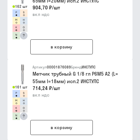
65мм I=20мм) исп.2 ИНСТУЛС
162 шт
904,70 ₽
/
шт
вкл ндс
?
в корзину
Артикул
00001876089
Бренд
ИНСТУЛС
Метчик трубный G 1/8 гл Р6М5 A2 (L=
55мм I=18мм) исп.2 ИНСТУЛС
161 шт
714,24 ₽
/
шт
вкл ндс
?
в корзину