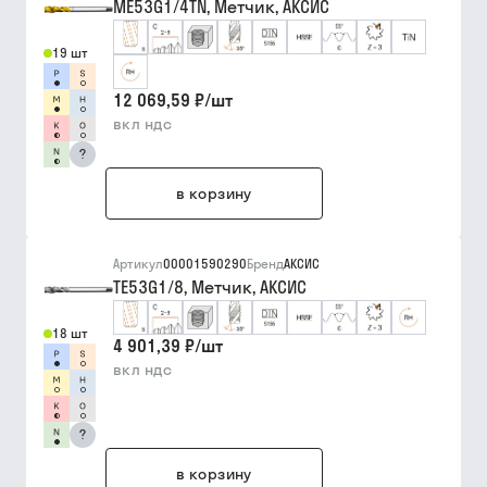
ME53G1/4TN, Метчик, АКСИС
19 шт
12 069,59 ₽
/
шт
вкл ндс
?
в корзину
Артикул
00001590290
Бренд
АКСИС
TE53G1/8, Метчик, АКСИС
18 шт
4 901,39 ₽
/
шт
вкл ндс
?
в корзину