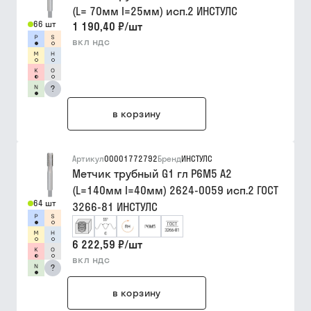
(L= 70мм I=25мм) исп.2 ИНСТУЛС
66 шт
1 190,40 ₽
/
шт
вкл ндс
?
в корзину
Артикул
00001772792
Бренд
ИНСТУЛС
Метчик трубный G1 гл Р6М5 A2
(L=140мм I=40мм) 2624-0059 исп.2 ГОСТ
64 шт
3266-81 ИНСТУЛС
6 222,59 ₽
/
шт
вкл ндс
?
в корзину