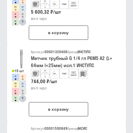
5 600,32 ₽
/
шт
вкл ндс
?
в корзину
Артикул
00001326406
Бренд
ИНСТУЛС
Метчик трубный G 1/4 гл Р6М5 A2 (L=
64мм I=25мм) исп.1 ИНСТУЛС
19 шт
744,00 ₽
/
шт
вкл ндс
?
в корзину
Артикул
00001590849
Бренд
АКСИС