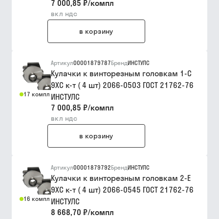
7 000,85 ₽
/
компл
вкл ндс
в корзину
Артикул
00001879787
Бренд
ИНСТУЛС
Кулачки к винторезным головкам 1-С
9ХС к-т ( 4 шт) 2066-0503 ГОСТ 21762-76
17 компл
ИНСТУЛС
7 000,85 ₽
/
компл
вкл ндс
в корзину
Артикул
00001879792
Бренд
ИНСТУЛС
Кулачки к винторезным головкам 2-Е
9ХС к-т ( 4 шт) 2066-0545 ГОСТ 21762-76
16 компл
ИНСТУЛС
8 668,70 ₽
/
компл