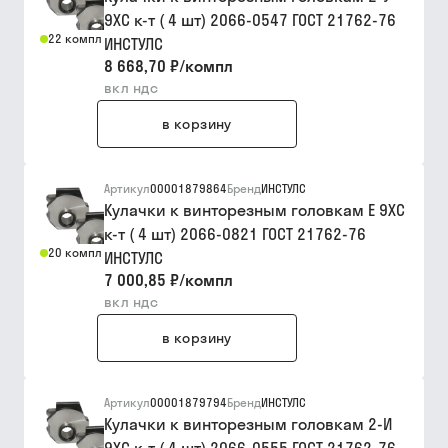
9ХС к-т ( 4 шт) 2066-0547 ГОСТ 21762-76
22 компл
ИНСТУЛС
8 668,70 ₽
/
компл
вкл ндс
в корзину
Артикул
00001879864
Бренд
ИНСТУЛС
Кулачки к винторезным головкам Е 9ХС
к-т ( 4 шт) 2066-0821 ГОСТ 21762-76
20 компл
ИНСТУЛС
7 000,85 ₽
/
компл
вкл ндс
в корзину
Артикул
00001879794
Бренд
ИНСТУЛС
Кулачки к винторезным головкам 2-И