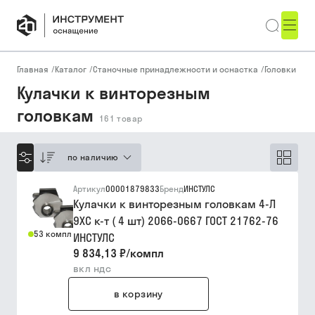
Главная
/
Каталог
/
Станочные принадлежности и оснастка
/
Головки
/
Ку
Кулачки к винторезным
головкам
161
товар
по наличию
Артикул
00001879833
Бренд
ИНСТУЛС
Кулачки к винторезным головкам 4-Л
9ХС к-т ( 4 шт) 2066-0667 ГОСТ 21762-76
53 компл
ИНСТУЛС
9 834,13 ₽
/
компл
вкл ндс
в корзину