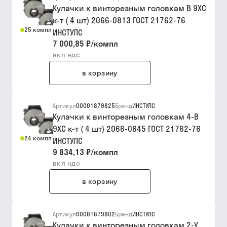
Кулачки к винторезным головкам В 9ХС
к-т ( 4 шт) 2066-0813 ГОСТ 21762-76
25 компл
ИНСТУЛС
7 000,85 ₽
/
компл
вкл ндс
в корзину
Артикул
00001879825
Бренд
ИНСТУЛС
Кулачки к винторезным головкам 4-В
9ХС к-т ( 4 шт) 2066-0645 ГОСТ 21762-76
24 компл
ИНСТУЛС
9 834,13 ₽
/
компл
вкл ндс
в корзину
Артикул
00001879802
Бренд
ИНСТУЛС
Кулачки к винторезным головкам 2-У