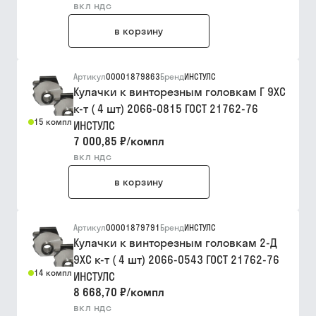
вкл ндс
в корзину
Артикул
00001879863
Бренд
ИНСТУЛС
Кулачки к винторезным головкам Г 9ХС
к-т ( 4 шт) 2066-0815 ГОСТ 21762-76
15 компл
ИНСТУЛС
7 000,85 ₽
/
компл
вкл ндс
в корзину
Артикул
00001879791
Бренд
ИНСТУЛС
Кулачки к винторезным головкам 2-Д
9ХС к-т ( 4 шт) 2066-0543 ГОСТ 21762-76
14 компл
ИНСТУЛС
8 668,70 ₽
/
компл
вкл ндс