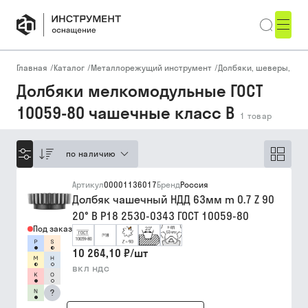
Главная
/
Каталог
/
Металлорежущий инструмент
/
Долбяки, шеверы, пр
Долбяки мелкомодульные ГОСТ
10059-80 чашечные класс B
1
товар
по наличию
Артикул
00001136017
Бренд
Россия
Долбяк чашечный НДД 63мм m 0.7 Z 90
20° В Р18 2530-0343 ГОСТ 10059-80
Под заказ
10 264,10 ₽
/
шт
вкл ндс
?