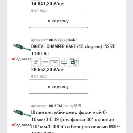
14 841,30 ₽
/
шт
вкл ндс
в корзину
Артикул
1180-6J
Бренд
INSIZE
DIGITAL CHAMFER GAGE (45 degree) INSIZE
1180-6J
Под заказ
26 553,30 ₽
/
шт
вкл ндс
в корзину
Артикул
1180-63WL
Бренд
INSIZE
Штангенглубиномер фасочный 0-
10мм/0-0.39 (для фаски 30° деление
Под заказ
0.01мм/0.0005') с беспров связью INSIZE