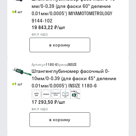
мм/0-0.39 (для фаски 60° деление
4 шт
0.01мм/0.0005') MIYAMOTOMETROLOGY
9144-102
19 843,22 ₽
/
шт
вкл ндс
в корзину
Артикул
1180-6
Бренд
INSIZE
Штангенглубиномер фасочный 0-
10мм/0-0.39 (для фаски 45° деление
1 шт
0.01мм/0.0005') INSIZE 1180-6
17 293,50 ₽
/
шт
вкл ндс
в корзину