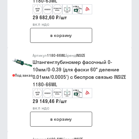
1180-63WL
29 682,60 ₽
/
шт
вкл ндс
в корзину
Артикул
1180-66WL
Бренд
INSIZE
Штангенглубиномер фасочный 0-
10мм/0-0.39 (для фаски 60° деление
Под заказ
0.01мм/0.0005') с беспров связью INSIZE
1180-66WL
29 149,46 ₽
/
шт
вкл ндс
в корзину