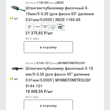
Артикул
1180-66
Бренд
INSIZE
Штангенглубиномер фасочный 0-
10мм/0-0.39 (для фаски 60° деление
1 шт
0.01мм/0.0005') INSIZE 1180-66
21 375,62 ₽
/
шт
вкл ндс
в корзину
Артикул
9144-101
Бренд
MIYAMOTOMETROLOGY
Штангенглубиномер фасочный 0-10
мм/0-0.39 (для фаски 45° деление
1 шт
0.01мм/0.0005') MIYAMOTOMETROLOGY
9144-101
18 406,55 ₽
/
шт
вкл ндс
в корзину