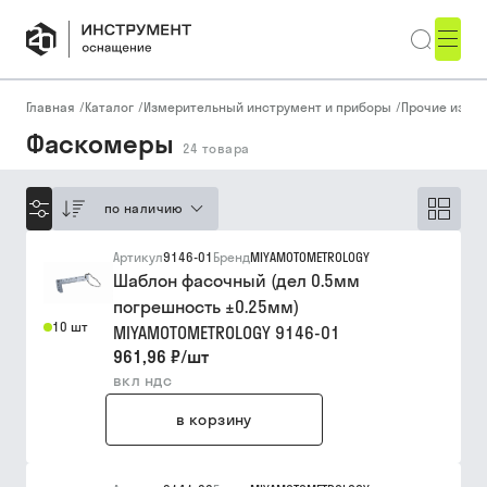
Главная
/
Каталог
/
Измерительный инструмент и приборы
/
Прочие изме
Фаскомеры
24
товара
по наличию
Артикул
9146-01
Бренд
MIYAMOTOMETROLOGY
Шаблон фасочный (дел 0.5мм
погрешность ±0.25мм)
10 шт
MIYAMOTOMETROLOGY 9146-01
961,96 ₽
/
шт
вкл ндс
в корзину