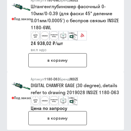
Артикул
1180-6WL
Бренд
INSIZE
Штангенглубиномер фасочный 0-
10мм/0-0.39 (для фаски 45° деление
Под заказ
0.01мм/0.0005') с беспров связью INSIZE
1180-6WL
24 938,02 ₽
/
шт
вкл ндс
в корзину
Артикул
1180-D63
Бренд
INSIZE
DIGITAL CHAMFER GAGE (30 degree), details
refer to drawing 2019028 INSIZE 1180-D63
Под заказ
Цена по запросу
в корзину