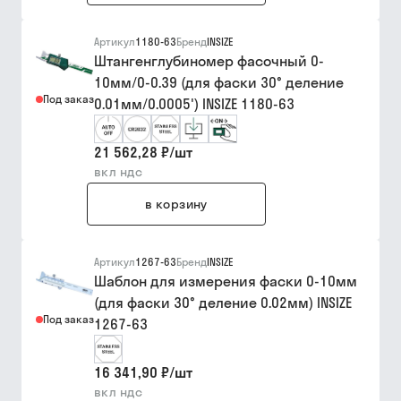
Артикул
1180-63
Бренд
INSIZE
Штангенглубиномер фасочный 0-
10мм/0-0.39 (для фаски 30° деление
Под заказ
0.01мм/0.0005') INSIZE 1180-63
21 562,28 ₽
/
шт
вкл ндс
в корзину
Артикул
1267-63
Бренд
INSIZE
Шаблон для измерения фаски 0-10мм
(для фаски 30° деление 0.02мм) INSIZE
Под заказ
1267-63
16 341,90 ₽
/
шт
вкл ндс