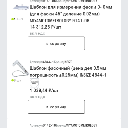
Артикул
9141-06
Бренд
MIYAMOTOMETROLOGY
Шаблон для измерения фаски 0- 6мм
(для фаски 45° деление 0.02мм)
10 шт
MIYAMOTOMETROLOGY 9141-06
14 312,25 ₽
/
шт
вкл ндс
в корзину
Артикул
4844-1
Бренд
INSIZE
Шаблон фасочный (цена дел 0.5мм
погрешность ±0.25мм) INSIZE 4844-1
8 шт
1 039,44 ₽
/
шт
вкл ндс
в корзину
Артикул
9142-10
Бренд
MIYAMOTOMETROLOGY