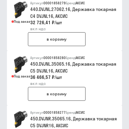
Артикул
00001858279
Бренд
АКСИС
440.DVJNL.27062.16, Державка токарная
C4 DVJNL16, АКСИC
Под заказ
32 726,41 ₽
/
шт
вкл ндс
в корзину
Артикул
00001858280
Бренд
АКСИС
450.DVJNL.35065.16, Державка токарная
C5 DVJNL16, АКСИC
Под заказ
36 466,57 ₽
/
шт
вкл ндс
в корзину
Артикул
00001858277
Бренд
АКСИС
450.DVJNR.35065.16, Державка токарная
C5 DVJNR16, АКСИC