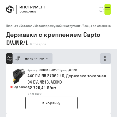
Главная
/
Каталог
/
Металлорежущий инструмент
/
Резцы со сменными п
Державки с креплением Capto
DVJNR/L
6
товаров
по наличию
Артикул
00001858276
Бренд
АКСИС
440.DVJNR.27062.16, Державка токарная
C4 DVJNR16, АКСИC
Под заказ
32 726,41 ₽
/
шт
вкл ндс
в корзину