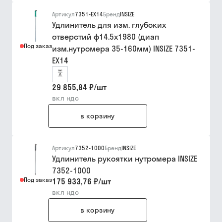
Артикул
7351-EX14
Бренд
INSIZE
Удлинитель для изм. глубоких
отверстий ф14.5х1980 (диап
Под заказ
изм.нутромера 35-160мм) INSIZE 7351-
EX14
29 855,84 ₽
/
шт
вкл ндс
в корзину
Артикул
7352-1000
Бренд
INSIZE
Удлинитель рукоятки нутромера INSIZE
7352-1000
Под заказ
175 933,76 ₽
/
шт
вкл ндс
в корзину