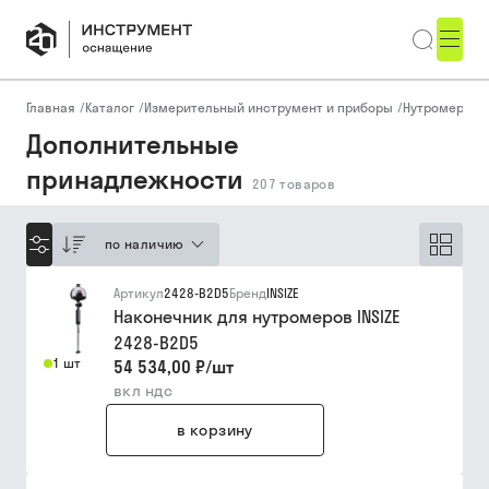
Главная
/
Каталог
/
Измерительный инструмент и приборы
/
Нутромеры
/
Дополнительные
принадлежности
207
товаров
по наличию
Артикул
2428-B2D5
Бренд
INSIZE
Наконечник для нутромеров INSIZE
2428-B2D5
1 шт
54 534,00 ₽
/
шт
вкл ндс
в корзину