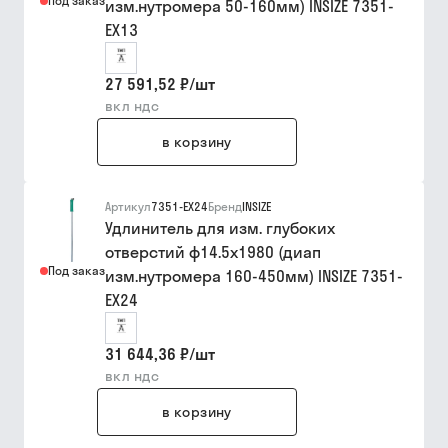
Под заказ
изм.нутромера 50-160мм) INSIZE 7351-
EX13
27 591,52 ₽
/
шт
вкл ндс
в корзину
Артикул
7351-EX24
Бренд
INSIZE
Удлинитель для изм. глубоких
отверстий ф14.5х1980 (диап
Под заказ
изм.нутромера 160-450мм) INSIZE 7351-
EX24
31 644,36 ₽
/
шт
вкл ндс
в корзину