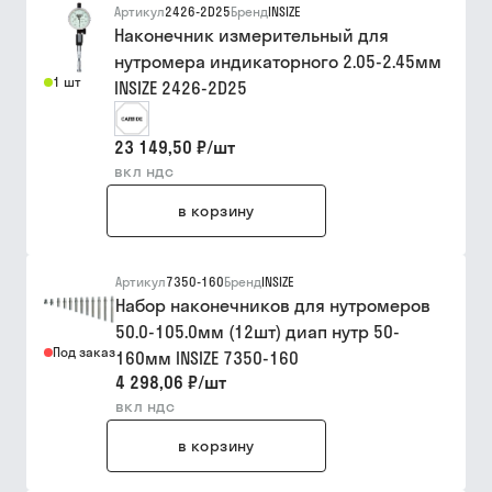
Артикул
2426-2D25
Бренд
INSIZE
Наконечник измерительный для
нутромера индикаторного 2.05-2.45мм
1 шт
INSIZE 2426-2D25
23 149,50 ₽
/
шт
вкл ндс
в корзину
Артикул
7350-160
Бренд
INSIZE
Набор наконечников для нутромеров
50.0-105.0мм (12шт) диап нутр 50-
Под заказ
160мм INSIZE 7350-160
4 298,06 ₽
/
шт
вкл ндс
в корзину