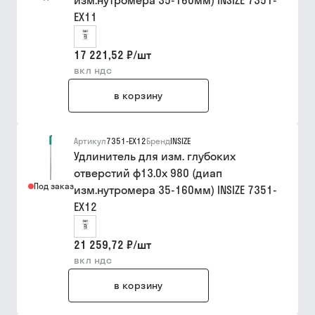
изм.нутромера 35-160мм) INSIZE 7351-
EX11
17 221,52 ₽
/
шт
вкл ндс
в корзину
Артикул
7351-EX12
Бренд
INSIZE
Удлинитель для изм. глубоких
отверстий ф13.0х 980 (диап
Под заказ
изм.нутромера 35-160мм) INSIZE 7351-
EX12
21 259,72 ₽
/
шт
вкл ндс
в корзину