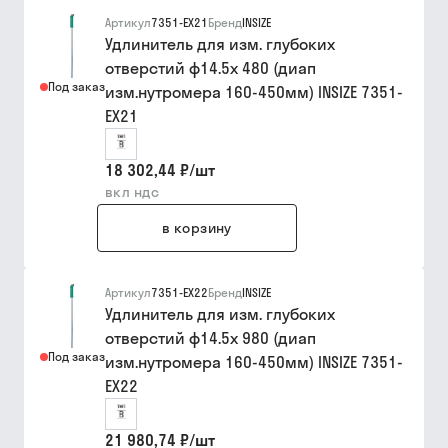
Артикул
7351-EX21
Бренд
INSIZE
Удлинитель для изм. глубоких
отверстий ф14.5х 480 (диап
Под заказ
изм.нутромера 160-450мм) INSIZE 7351-
EX21
18 302,44 ₽
/
шт
вкл ндс
в корзину
Артикул
7351-EX22
Бренд
INSIZE
Удлинитель для изм. глубоких
отверстий ф14.5х 980 (диап
Под заказ
изм.нутромера 160-450мм) INSIZE 7351-
EX22
21 980,74 ₽
/
шт