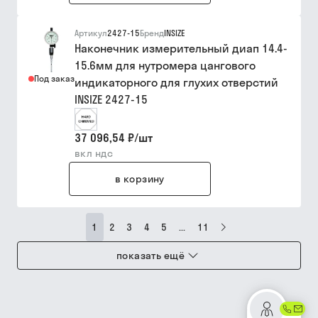
Артикул
2427-15
Бренд
INSIZE
Наконечник измерительный диап 14.4-
15.6мм для нутромера цангового
Под заказ
индикаторного для глухих отверстий
INSIZE 2427-15
37 096,54 ₽
/
шт
вкл ндс
в корзину
1
2
3
4
5
...
11
показать ещё