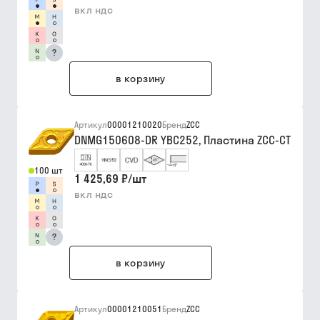
вкл ндс
?
в корзину
Артикул
00001210020
Бренд
ZCC
DNMG150608-DR YBC252, Пластина ZCC-CT
100 шт
1 425,69 ₽
/
шт
вкл ндс
?
в корзину
Артикул
00001210051
Бренд
ZCC