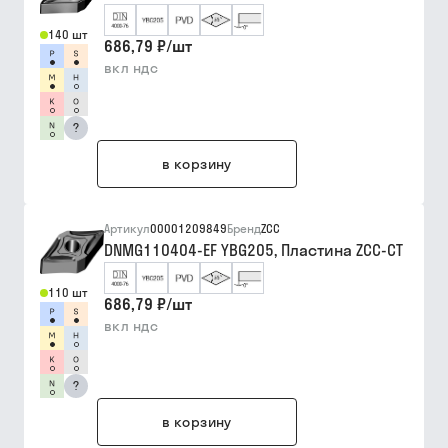
140 шт
686,79 ₽
/
шт
вкл ндс
?
в корзину
Артикул
00001209849
Бренд
ZCC
DNMG110404-EF YBG205, Пластина ZCC-CT
110 шт
686,79 ₽
/
шт
вкл ндс
?
в корзину