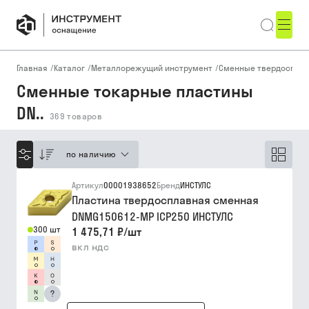
Главная
/
Каталог
/
Металлорежущий инструмент
/
Сменные твердоспла
Сменные токарные пластины
DN..
369
товаров
по наличию
Артикул
00001938652
Бренд
ИНСТУЛС
Пластина твердосплавная сменная
DNMG150612-MP ICP250 ИНСТУЛС
300 шт
1 475,71 ₽
/
шт
вкл ндс
?