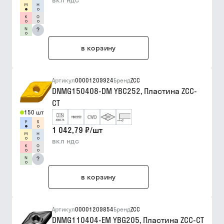
вкл ндс
?
в корзину
Артикул
00001209924
Бренд
ZCC
DNMG150408-DM YBC252, Пластина ZCC-
CT
150 шт
1 042,79 ₽
/
шт
вкл ндс
?
в корзину
Артикул
00001209854
Бренд
ZCC
DNMG110404-EM YBG205, Пластина ZCC-CT