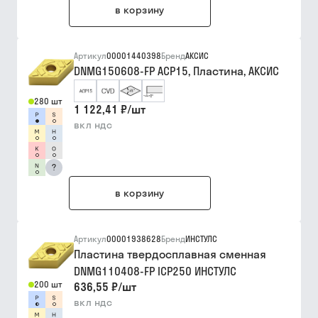
в корзину
Артикул
00001440398
Бренд
АКСИС
DNMG150608-FP ACP15, Пластина, АКСИС
280 шт
1 122,41 ₽
/
шт
вкл ндс
?
в корзину
Артикул
00001938628
Бренд
ИНСТУЛС
Пластина твердосплавная сменная
DNMG110408-FP ICP250 ИНСТУЛС
200 шт
636,55 ₽
/
шт
вкл ндс