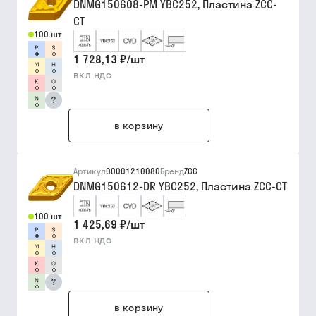
DNMG150608-PM YBC252, Пластина ZCC-
CT
100 шт
1 728,13 ₽
/
шт
вкл ндс
?
в корзину
Артикул
00001210080
Бренд
ZCC
DNMG150612-DR YBC252, Пластина ZCC-CT
100 шт
1 425,69 ₽
/
шт
вкл ндс
?
в корзину