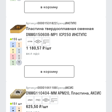
в корзину
Артикул
00001531822
Бренд
ИНСТУЛС
Пластина твердосплавная сменная
DNMG150608-MP1 ICP250 ИНСТУЛС
155 шт
1 180,57 ₽
/
шт
вкл ндс
?
в корзину
Артикул
00001441188
Бренд
АКСИС
DNMG110404-MM APM20, Пластина, АКСИС
151 шт
625,50 ₽
/
шт