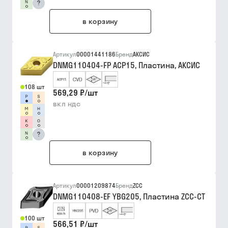
?
в корзину
Артикул
00001441186
Бренд
АКСИС
DNMG110404-FP ACP15, Пластина, АКСИС
108 шт
569,29 ₽
/
шт
вкл ндс
?
в корзину
Артикул
00001209874
Бренд
ZCC
DNMG110408-EF YBG205, Пластина ZCC-CT
100 шт
566,51 ₽
/
шт