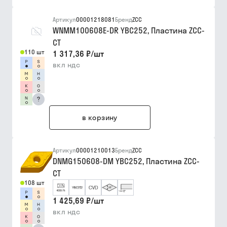
Артикул
00001218081
Бренд
ZCC
WNMM100608E-DR YBC252, Пластина ZCC-
CT
110 шт
1 317,36 ₽
/
шт
вкл ндс
?
в корзину
Артикул
00001210013
Бренд
ZCC
DNMG150608-DM YBC252, Пластина ZCC-
CT
108 шт
1 425,69 ₽
/
шт
вкл ндс