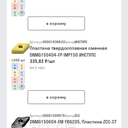
?
в корзину
Артикул
00001938633
Бренд
ИНСТУЛС
Пластина твердосплавная сменная
DNMG150404-FP IMP150 ИНСТУЛС
200 шт
335,82 ₽
/
шт
вкл ндс
?
в корзину
Артикул
00001209975
Бренд
ZCC
DNMG150604-EM YBG205, Пластина ZCC-CT