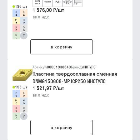
196 шт
1 576,00 ₽
/
шт
вкл ндс
?
в корзину
Артикул
00001938649
Бренд
ИНСТУЛС
Пластина твердосплавная сменная
DNMG150608-MP ICP250 ИНСТУЛС
195 шт
1 521,97 ₽
/
шт
вкл ндс
?
в корзину