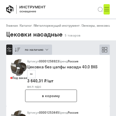
Главная
/
Каталог
/
Металлорежущий инструмент
/
Зенкеры, зенковки, ц
Цековки насадные
5
товаров
по наличию
Артикул
00001256923
Бренд
Россия
Цековка без цапфы насадн 40.0 ВК6
Под заказ
3 640,31 ₽
/
шт
вкл ндс
в корзину
Артикул
00001253445
Бренд
Россия