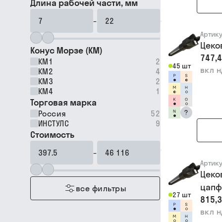
Длина рабочей части, мм
–
Артик
Цеко
Конус Морзе (КМ)
747,4
КМ1
2
45 шт
вкл 
КМ2
4
КМ3
2
КМ4
1
Торговая марка
?
Россия
52
ИНСТУЛС
9
Стоимость
–
Артик
Цеко
цапф
все фильтры
27 шт
815,3
вкл 