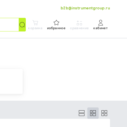
b2b@instrumentgroup.ru
корзина
избранное
сравнение
кабинет