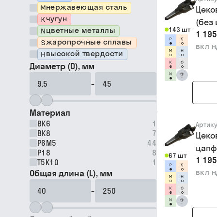
нержавеющая сталь
Цеко
чугун
(без
цветные металлы
143 шт
1 195
жаропрочные сплавы
вкл 
высокой твердости
Диаметр (D), мм
?
–
Материал
ВК6
1
Артик
ВК8
7
Цеко
Р6М5
44
цапф
Р18
8
67 шт
1 195
Т5К10
1
вкл 
Общая длина (L), мм
–
?