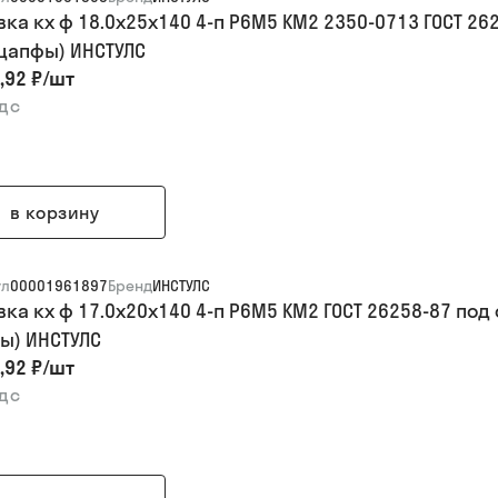
вка кх ф 18.0х25х140 4-п Р6М5 КМ2 2350-0713 ГОСТ 
 цапфы) ИНСТУЛС
,92 ₽
/
шт
ндс
в корзину
ул
00001961897
Бренд
ИНСТУЛС
вка кх ф 17.0х20х140 4-п Р6М5 КМ2 ГОСТ 26258-87 п
ы) ИНСТУЛС
,92 ₽
/
шт
ндс