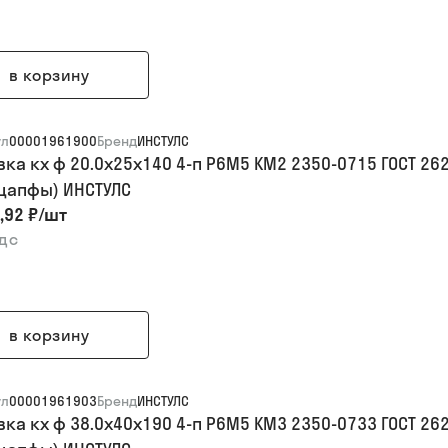
в корзину
ул
00001961900
Бренд
ИНСТУЛС
вка кх ф 20.0х25х140 4-п Р6М5 КМ2 2350-0715 ГОСТ 
 цапфы) ИНСТУЛС
,92 ₽
/
шт
ндс
в корзину
ул
00001961903
Бренд
ИНСТУЛС
вка кх ф 38.0х40х190 4-п Р6М5 КМ3 2350-0733 ГОСТ 