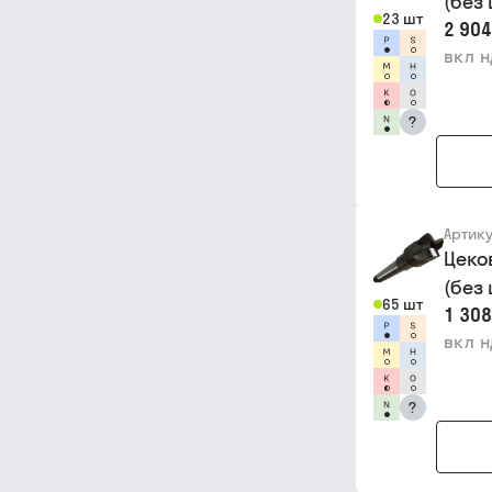
(без
23 шт
2 904
вкл 
?
Артик
Цеко
(без
65 шт
1 308
вкл 
?