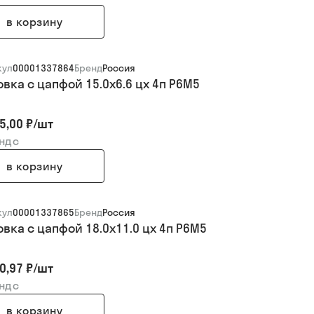
в корзину
кул
00001337864
Бренд
Россия
овка с цапфой 15.0х6.6 цх 4п Р6М5
5,00 ₽
/
шт
 ндс
в корзину
кул
00001337865
Бренд
Россия
овка с цапфой 18.0х11.0 цх 4п Р6М5
0,97 ₽
/
шт
 ндс
в корзину