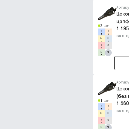
Артик
Цеко
цапф
2 шт
1 195
вкл 
?
Артик
Цеко
(без
1 шт
1 460
вкл 
?