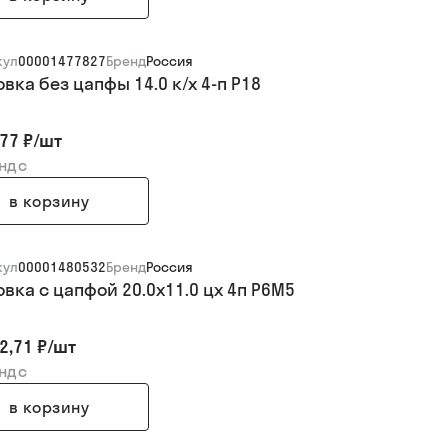
кул
00001477827
Бренд
Россия
вка без цапфы 14.0 к/х 4-п Р18
77 ₽
/
шт
 ндс
в корзину
кул
00001480532
Бренд
Россия
овка с цапфой 20.0х11.0 цх 4п Р6М5
2,71 ₽
/
шт
 ндс
в корзину