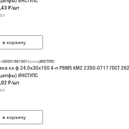
 цапфы) ИНСТУЛС
,43 ₽
/
шт
ндс
в корзину
ул
00001961901
Бренд
ИНСТУЛС
вка кх ф 24.0х30х150 4-п Р6М5 КМ2 2350-0717 ГОСТ 
 цапфы) ИНСТУЛС
,02 ₽
/
шт
ндс
в корзину