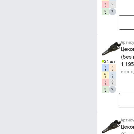
?
Артик
Цеко
(без
24 шт
1 195
вкл 
?
Артик
Цеко