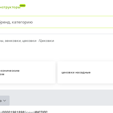
new
нструкторы
ы, зенковки, цековки
/
Цековки
 коническим
цековки насадные
ком
ю
ул
00001961898
Бренд
ИНСТУЛС