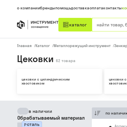
о компании
бренды
помощь
доставка
оплата
контакты
ко
каталог
Главная
/
Каталог
/
Металлорежущий инструмент
/
Зенкер
Цековки
62
товара
цековки с цилиндрическим
цековки с
хвостовиком
хвостови
в наличии
по наличи
Обрабатываемый материал
сталь
Артик