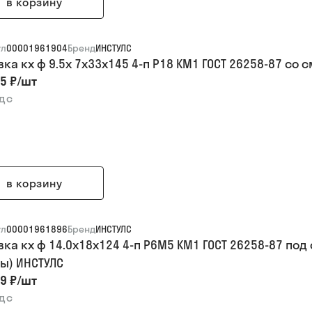
в корзину
ул
00001961904
Бренд
ИНСТУЛС
вка кх ф 9.5х 7х33х145 4-п Р18 КМ1 ГОСТ 26258-87 
5 ₽
/
шт
ндс
в корзину
ул
00001961896
Бренд
ИНСТУЛС
вка кх ф 14.0х18х124 4-п Р6М5 КМ1 ГОСТ 26258-87 п
ы) ИНСТУЛС
9 ₽
/
шт
ндс