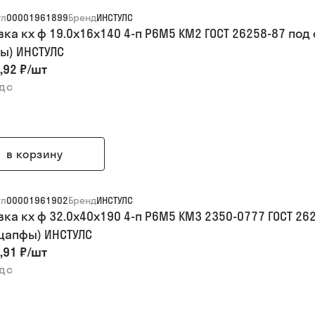
ул
00001961899
Бренд
ИНСТУЛС
вка кх ф 19.0х16х140 4-п Р6М5 КМ2 ГОСТ 26258-87 п
ы) ИНСТУЛС
,92 ₽
/
шт
ндс
в корзину
ул
00001961902
Бренд
ИНСТУЛС
вка кх ф 32.0х40х190 4-п Р6М5 КМ3 2350-0777 ГОСТ 
 цапфы) ИНСТУЛС
,91 ₽
/
шт
ндс